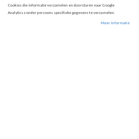
Cookies die informatie verzamelen en doorsturen naar Google
Analytics zonder persoons specifieke gegevens te verzamelen.
Meer Informatie
Tap to expand
Amaya Amsterdam Alice bomber
Purple
BESCHIKBAARHEID:
NIET OP VOORRAAD