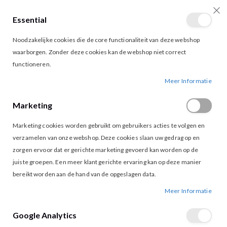
Essential
producten
0
Toggle
Cart
Noodzakelijke cookies die de core functionaliteit van deze webshop
Nav
waarborgen. Zonder deze cookies kan de webshop niet correct
functioneren.
AMAYA AMSTERDAM ALICE BOMBER PURPLE
Ga
Ga
Meer Informatie
naar
naar
het
het
Marketing
einde
begin
van
van
Marketing cookies worden gebruikt om gebruikers acties te volgen en
de
de
afbeeldingen-
afbeeldingen-
verzamelen van onze webshop. Deze cookies slaan uw gedrag op en
gallerij
gallerij
zorgen ervoor dat er gerichte marketing gevoerd kan worden op de
juiste groepen. Een meer klant gerichte ervaring kan op deze manier
bereikt worden aan de hand van de opgeslagen data.
Meer Informatie
Google Analytics