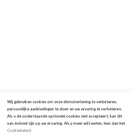
Openingstijden
Maandag
13:00 - 17:30
Dinsdag
09:00 - 17:30
Woensdag
09:00 - 17:30
Donderdag
09:00 - 17:30
Vrijdag
09:00 - 20:00
Zaterdag
09:30 - 17:00
Zondag
GESLOTEN
Wij gebruiken cookies om onze dienstverlening te verbeteren,
persoonlijke aanbiedingen te doen en uw ervaring te verbeteren.
Als u de onderstaande optionele cookies niet accepteert, kan dit
van invloed zijn op uw ervaring. Als u meer wilt weten, lees dan het
Cookiebeleid