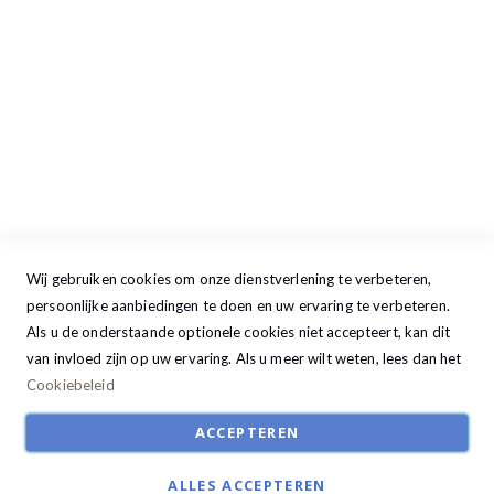
Woensdag
09:00 - 17:30
Donderdag
09:00 - 17:30
Vrijdag
09:00 - 20:00
Zaterdag
09:30 - 17:00
Zondag
GESLOTEN
Wij gebruiken cookies om onze dienstverlening te verbeteren,
persoonlijke aanbiedingen te doen en uw ervaring te verbeteren.
Als u de onderstaande optionele cookies niet accepteert, kan dit
van invloed zijn op uw ervaring. Als u meer wilt weten, lees dan het
Cookiebeleid
ACCEPTEREN
ALLES ACCEPTEREN
© Studio22 2024. All Rights Reserved | Ontwikkeld door:
R2retail solutions