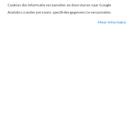
Cookies die informatie verzamelen en doorsturen naar Google
Analytics zonder persoons specifieke gegevens te verzamelen.
Meer Informatie
Tap to expand
Amaya Amsterdam Ciel Pants Blue
BESCHIKBAARHEID:
NIET OP VOORRAAD
BESTELNUMMER.:
CIEL-BLUE
MERK:
AMAYA AMSTERDAM
ARTIKELNUMMER:
002903
Artikelinformatie
CIEL BROEK Het model is 177 cm lang en draagt maat S. Deze