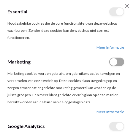
Essential
producten
0
Toggle
Cart
Noodzakelijke cookies die de core functionaliteit van deze webshop
Nav
waarborgen. Zonder deze cookies kan de webshop niet correct
functioneren.
AMAYA AMSTERDAM CIEL PANTS BLUE
Ga
Ga
Meer Informatie
naar
naar
het
het
Marketing
einde
begin
van
van
Marketing cookies worden gebruikt om gebruikers acties te volgen en
de
de
afbeeldingen-
afbeeldingen-
verzamelen van onze webshop. Deze cookies slaan uw gedrag op en
gallerij
gallerij
zorgen ervoor dat er gerichte marketing gevoerd kan worden op de
juiste groepen. Een meer klant gerichte ervaring kan op deze manier
bereikt worden aan de hand van de opgeslagen data.
Meer Informatie
Google Analytics