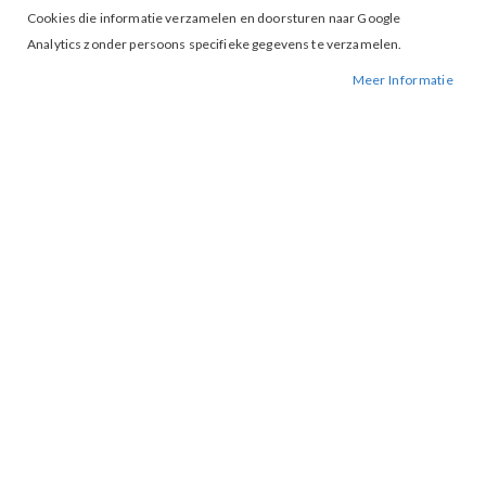
Cookies die informatie verzamelen en doorsturen naar Google
Analytics zonder persoons specifieke gegevens te verzamelen.
Meer Informatie
Tap to expand
Amaya Amsterdam Solana Dress
Green
€ 95,00
€ 189,95
XS
MAAT
IN WINKELWAGEN