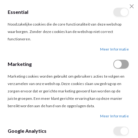
Essential
producten
0
Toggle
Cart
Noodzakelijke cookies die de core functionaliteit van deze webshop
Nav
waarborgen. Zonder deze cookies kan de webshop niet correct
functioneren.
AMAYA AMSTERDAM SOLANA DRESS GREEN
Ga
Ga
Meer Informatie
naar
naar
het
het
Marketing
einde
begin
van
van
Marketing cookies worden gebruikt om gebruikers acties te volgen en
de
de
afbeeldingen-
afbeeldingen-
verzamelen van onze webshop. Deze cookies slaan uw gedrag op en
gallerij
gallerij
zorgen ervoor dat er gerichte marketing gevoerd kan worden op de
juiste groepen. Een meer klant gerichte ervaring kan op deze manier
bereikt worden aan de hand van de opgeslagen data.
Meer Informatie
Google Analytics