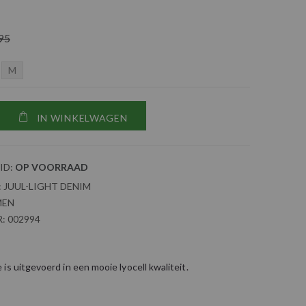
95
M
IN WINKELWAGEN
ID:
OP VOORRAAD
:
JUUL-LIGHT DENIM
MEN
:
002994
is uitgevoerd in een mooie lyocell kwaliteit.