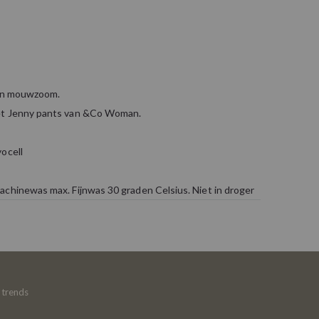
 en mouwzoom.
et Jenny pants van &Co Woman.
ocell
achinewas max. Fijnwas 30 graden Celsius. Niet in droger
e trends