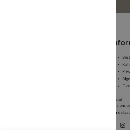
Neem contact op
Infor
Een vraag over uw bestelling of een artikel dat
Best
u wilt bestellen?
Ruil
Priv
Kledingboetiek Studio 22
Alg
De Galerij 12a
Ove
4261 DG Wijk en Aalburg
Social
Mail:
info@studio22mode.nl
Volg ons op
Telefoon:
+31 (0) 416 693 487
van de laat