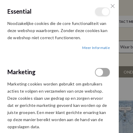
GRATIS VERZENDING
Essential
Door heel Nederland vanaf € 75,00
WELKOM
NIEUWS
INLOGGEN
NEEM CONTACT ME
Noodzakelijke cookies die de core functionaliteit van
Ga
deze webshop waarborgen. Zonder deze cookies kan
naar
de webshop niet correct functioneren.
de
producten
0
inhoud
Meer Informatie
Cart
Marketing
NIEUW
DAMESKLEDING
OND
Marketing cookies worden gebruikt om gebruikers
&CO JUUL BL435 LIGHT DENIM
acties te volgen en verzamelen van onze webshop.
Ga
Ga
Deze cookies slaan uw gedrag op en zorgen ervoor
naar
naar
dat er gerichte marketing gevoerd kan worden op de
het
het
juiste groepen. Een meer klant gerichte ervaring kan
einde
begin
op deze manier bereikt worden aan de hand van de
van
van
opgeslagen data.
de
de