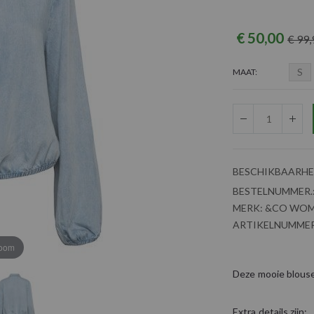
€ 50,00
€ 99,
S
MAAT
BESCHIKBAARHE
BESTELNUMMER.
MERK:
&CO WO
ARTIKELNUMMER
zoom
Deze mooie blouse 
Extra details zijn: