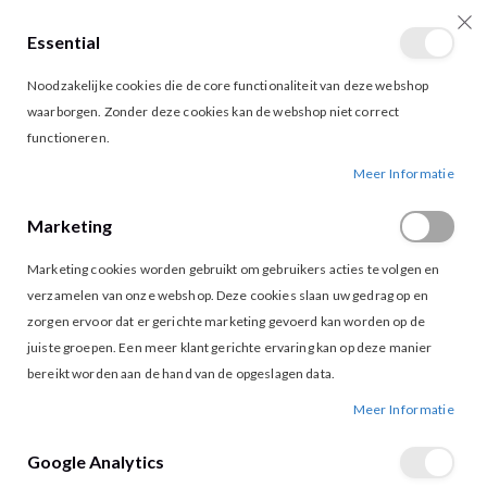
Essential
producten
0
Toggle
Cart
Noodzakelijke cookies die de core functionaliteit van deze webshop
Nav
waarborgen. Zonder deze cookies kan de webshop niet correct
functioneren.
&CO TO359 KATHY TOP KHAKI
Ga
Ga
Meer Informatie
naar
naar
het
het
Marketing
einde
begin
van
van
Marketing cookies worden gebruikt om gebruikers acties te volgen en
de
de
afbeeldingen-
afbeeldingen-
verzamelen van onze webshop. Deze cookies slaan uw gedrag op en
gallerij
gallerij
zorgen ervoor dat er gerichte marketing gevoerd kan worden op de
juiste groepen. Een meer klant gerichte ervaring kan op deze manier
bereikt worden aan de hand van de opgeslagen data.
Meer Informatie
Google Analytics