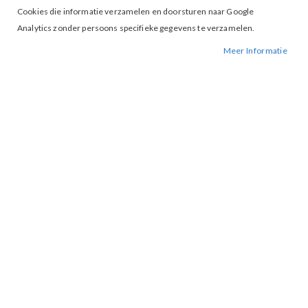
Cookies die informatie verzamelen en doorsturen naar Google
Analytics zonder persoons specifieke gegevens te verzamelen.
Tap to expand
Meer Informatie
&Co TO359 Kathy Top Khaki
BESCHIKBAARHEID:
NIET OP VOORRAAD
BESTELNUMMER.:
TO359-KHAKI
MERK:
&CO WOMEN
ARTIKELNUMMER:
003377
Deze top met korte mouw is uitgevoerd in een lyocell kwaliteit.