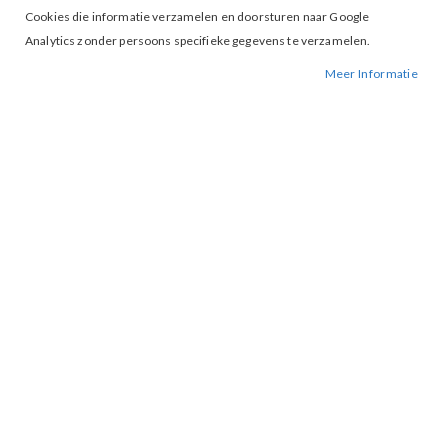
Cookies die informatie verzamelen en doorsturen naar Google
Analytics zonder persoons specifieke gegevens te verzamelen.
Tap to expand
Meer Informatie
Pantalon Charlie PA282 L-Red
BESCHIKBAARHEID:
NIET OP VOORRAAD
BESTELNUMMER.:
PA282-L-RED
MERK:
&CO WOMEN
ARTIKELNUMMER:
000042
Deze basis flare broek met steekzakken in voorpand is
uitgevoerd in een Twill-kwaliteit.