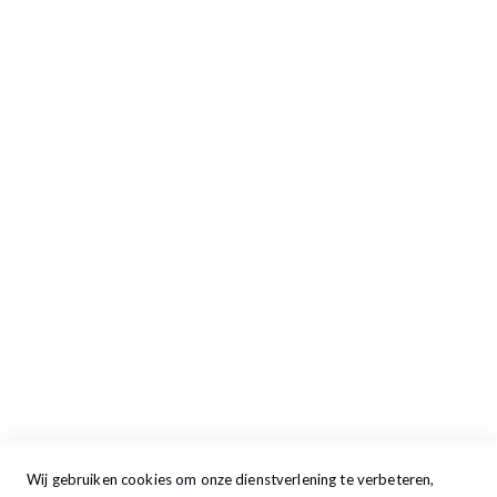
Inloggen/Aanmelden
Afrekenen
Retour aanmelden
Openingstijden
Maandag
13:00 - 17:30
Dinsdag
09:00 - 17:30
Woensdag
09:00 - 17:30
Donderdag
09:00 - 17:30
Vrijdag
09:00 - 20:00
Zaterdag
09:30 - 17:00
Zondag
GESLOTEN
Wij gebruiken cookies om onze dienstverlening te verbeteren,