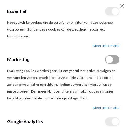
Essential
producten
0
Toggle
Cart
Noodzakelijke cookies die de core functionaliteit van deze webshop
Nav
waarborgen. Zonder deze cookies kan de webshop niet correct
Ga
Ga
functioneren.
naar
naar
Meer Informatie
het
het
einde
begin
van
van
Marketing
de
de
afbeeldingen-
afbeeldingen-
Marketing cookies worden gebruikt om gebruikers acties te volgen en
gallerij
gallerij
verzamelen van onze webshop. Deze cookies slaan uw gedrag op en
zorgen ervoor dat er gerichte marketing gevoerd kan worden op de
juiste groepen. Een meer klant gerichte ervaring kan op deze manier
bereikt worden aan de hand van de opgeslagen data.
Meer Informatie
Google Analytics