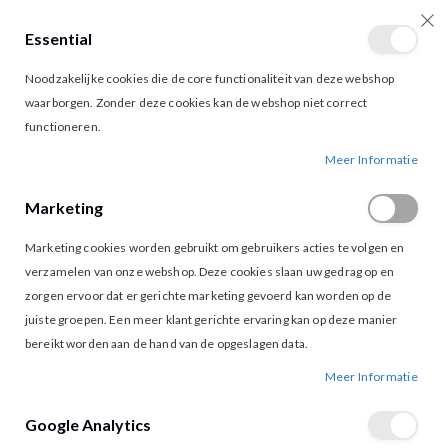
Essential
producten
0
Toggle
Cart
Noodzakelijke cookies die de core functionaliteit van deze webshop
Nav
waarborgen. Zonder deze cookies kan de webshop niet correct
functioneren.
DAMESKLEDING
Meer Informatie
FILTER
Van
laag
Marketing
naar
hoog
NIEUW
NIEUW
Marketing cookies worden gebruikt om gebruikers acties te volgen en
sorteren
verzamelen van onze webshop. Deze cookies slaan uw gedrag op en
zorgen ervoor dat er gerichte marketing gevoerd kan worden op de
juiste groepen. Een meer klant gerichte ervaring kan op deze manier
bereikt worden aan de hand van de opgeslagen data.
Meer Informatie
Google Analytics