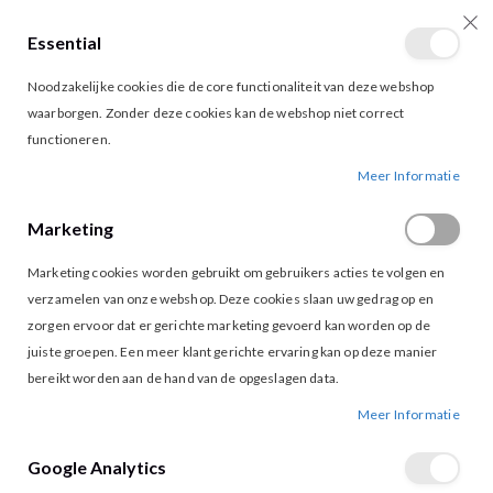
Essential
producten
0
Toggle
Cart
Noodzakelijke cookies die de core functionaliteit van deze webshop
Nav
waarborgen. Zonder deze cookies kan de webshop niet correct
functioneren.
ESQUALO 05014 T-SHIRT WIT ROSE
Ga
Ga
Meer Informatie
naar
naar
het
het
Marketing
einde
begin
van
van
Marketing cookies worden gebruikt om gebruikers acties te volgen en
de
de
afbeeldingen-
afbeeldingen-
verzamelen van onze webshop. Deze cookies slaan uw gedrag op en
gallerij
gallerij
zorgen ervoor dat er gerichte marketing gevoerd kan worden op de
juiste groepen. Een meer klant gerichte ervaring kan op deze manier
bereikt worden aan de hand van de opgeslagen data.
Meer Informatie
Google Analytics