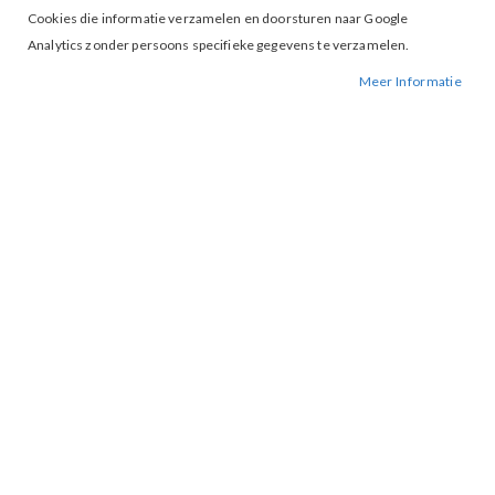
Cookies die informatie verzamelen en doorsturen naar Google
Analytics zonder persoons specifieke gegevens te verzamelen.
Meer Informatie
Tap to expand
EsQualo 05014 T-Shirt Wit Rose
BESCHIKBAARHEID:
NIET OP VOORRAAD
BESTELNUMMER.:
05014-WIT ROSE
MERK:
ESQUALO
ARTIKELNUMMER:
003112