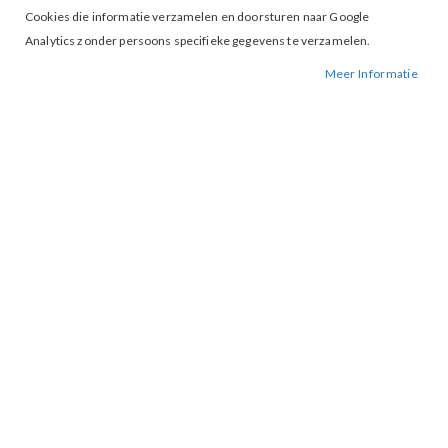
Cookies die informatie verzamelen en doorsturen naar Google
Analytics zonder persoons specifieke gegevens te verzamelen.
Meer Informatie
Tap to expand
EsQualo 10037 Blazer Light Blue
€ 119,95
36
38
40
42
MAAT