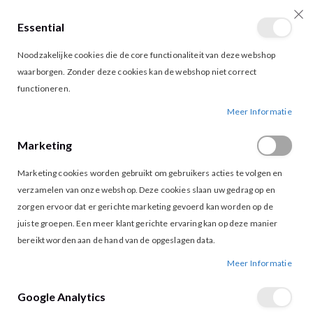
Essential
producten
0
Toggle
Cart
Noodzakelijke cookies die de core functionaliteit van deze webshop
Nav
waarborgen. Zonder deze cookies kan de webshop niet correct
functioneren.
ESQUALO 10037 BLAZER LIGHT BLUE
Ga
Ga
Meer Informatie
naar
naar
het
het
Marketing
einde
begin
van
van
Marketing cookies worden gebruikt om gebruikers acties te volgen en
de
de
afbeeldingen-
afbeeldingen-
verzamelen van onze webshop. Deze cookies slaan uw gedrag op en
gallerij
gallerij
zorgen ervoor dat er gerichte marketing gevoerd kan worden op de
juiste groepen. Een meer klant gerichte ervaring kan op deze manier
bereikt worden aan de hand van de opgeslagen data.
Meer Informatie
Google Analytics