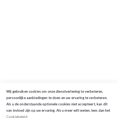
Openingstijden
Maandag
13:00 - 17:30
Dinsdag
09:00 - 17:30
Woensdag
09:00 - 17:30
Donderdag
09:00 - 17:30
Vrijdag
09:00 - 20:00
Zaterdag
09:30 - 17:00
Zondag
GESLOTEN
Wij gebruiken cookies om onze dienstverlening te verbeteren,
persoonlijke aanbiedingen te doen en uw ervaring te verbeteren.
Als u de onderstaande optionele cookies niet accepteert, kan dit
van invloed zijn op uw ervaring. Als u meer wilt weten, lees dan het
Cookiebeleid