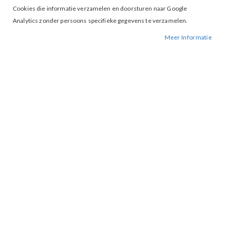
Cookies die informatie verzamelen en doorsturen naar Google
Analytics zonder persoons specifieke gegevens te verzamelen.
Meer Informatie
Tap to expand
EsQualo 14215 Top Sand
€ 30,00
€ 59,95
34
38
40
42
MAAT