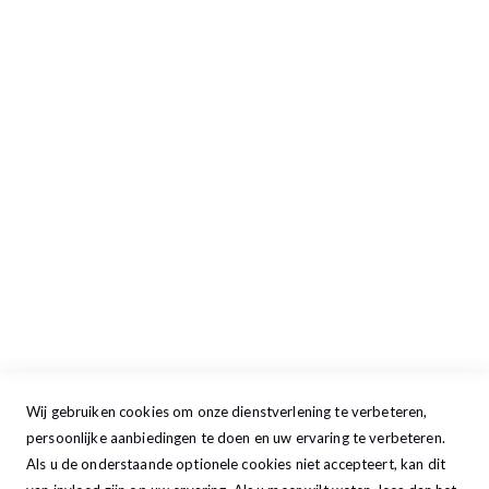
Retour aanmelden
Openingstijden
Maandag
13:00 - 17:30
Dinsdag
09:00 - 17:30
Woensdag
09:00 - 17:30
Donderdag
09:00 - 17:30
Vrijdag
09:00 - 20:00
Zaterdag
09:30 - 17:00
Zondag
GESLOTEN
Wij gebruiken cookies om onze dienstverlening te verbeteren,
persoonlijke aanbiedingen te doen en uw ervaring te verbeteren.
Als u de onderstaande optionele cookies niet accepteert, kan dit