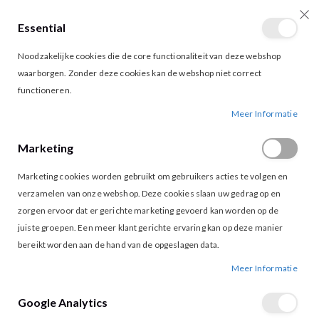
Essential
producten
0
Toggle
Cart
Noodzakelijke cookies die de core functionaliteit van deze webshop
Nav
waarborgen. Zonder deze cookies kan de webshop niet correct
Ga
Ga
functioneren.
naar
naar
Meer Informatie
het
het
einde
begin
van
van
Marketing
de
de
afbeeldingen-
afbeeldingen-
Marketing cookies worden gebruikt om gebruikers acties te volgen en
gallerij
gallerij
verzamelen van onze webshop. Deze cookies slaan uw gedrag op en
zorgen ervoor dat er gerichte marketing gevoerd kan worden op de
juiste groepen. Een meer klant gerichte ervaring kan op deze manier
bereikt worden aan de hand van de opgeslagen data.
Meer Informatie
Google Analytics