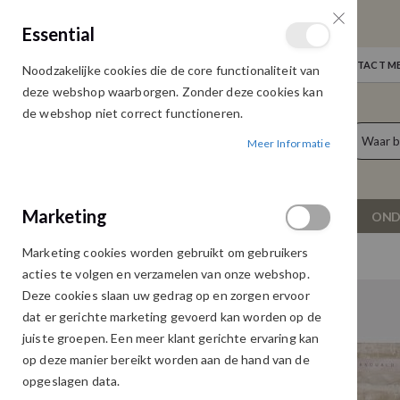
GRATIS VERZENDING
Essential
Door heel Nederland vanaf € 75,00
WELKOM
NIEUWS
INLOGGEN
NEEM CONTACT ME
Noodzakelijke cookies die de core functionaliteit van
Ga
deze webshop waarborgen. Zonder deze cookies kan
naar
de webshop niet correct functioneren.
de
producten
0
inhoud
Meer Informatie
Cart
Marketing
NIEUW
DAMESKLEDING
OND
Marketing cookies worden gebruikt om gebruikers
ESQUALO 17208 JACKET NATUREL
acties te volgen en verzamelen van onze webshop.
Ga
Ga
Deze cookies slaan uw gedrag op en zorgen ervoor
naar
naar
dat er gerichte marketing gevoerd kan worden op de
het
het
juiste groepen. Een meer klant gerichte ervaring kan
einde
begin
op deze manier bereikt worden aan de hand van de
van
van
opgeslagen data.
de
de