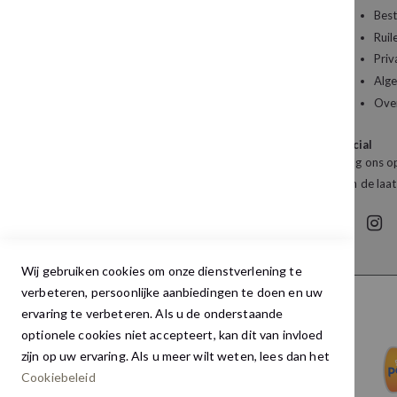
Een vraag over uw bestelling of een artikel dat
Best
u wilt bestellen?
Ruil
Priv
Kledingboetiek Studio 22
Alg
De Galerij 12a
Ove
4261 DG Wijk en Aalburg
Social
Mail:
info@studio22mode.nl
Volg ons op
Telefoon:
+31 (0) 416 693 487
van de laat
Wij gebruiken cookies om onze dienstverlening te
verbeteren, persoonlijke aanbiedingen te doen en uw
ervaring te verbeteren. Als u de onderstaande
optionele cookies niet accepteert, kan dit van invloed
zijn op uw ervaring. Als u meer wilt weten, lees dan het
Cookiebeleid