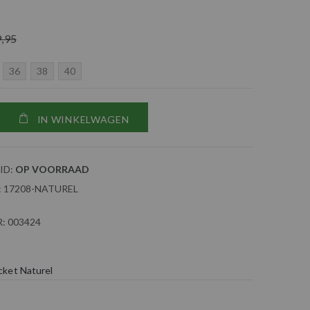
9,95
36
38
40
IN WINKELWAGEN
ID:
OP VOORRAAD
:
17208-NATUREL
:
003424
cket Naturel