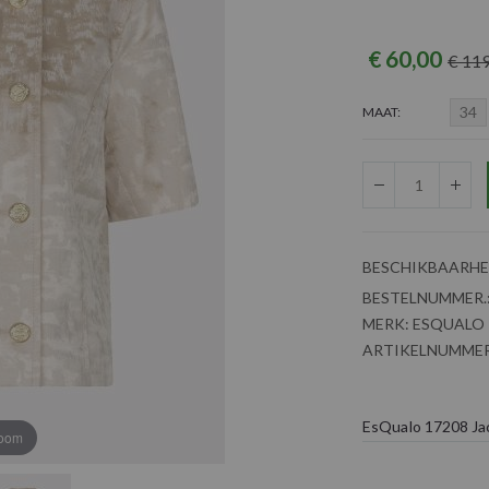
€ 60,00
€ 11
34
MAAT
BESCHIKBAARHE
BESTELNUMMER.
MERK:
ESQUALO
ARTIKELNUMMER
EsQualo 17208 Ja
zoom