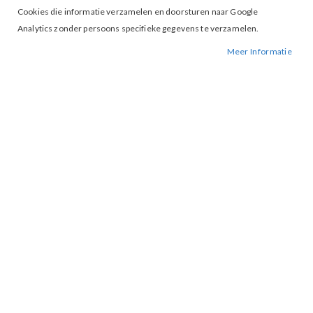
Cookies die informatie verzamelen en doorsturen naar Google
Analytics zonder persoons specifieke gegevens te verzamelen.
Meer Informatie
Tap to expand
EsQualo 28008 Pantalon Blue
BESCHIKBAARHEID:
NIET OP VOORRAAD
BESTELNUMMER.:
28008-BLUE
MERK:
ESQUALO
ARTIKELNUMMER:
000831