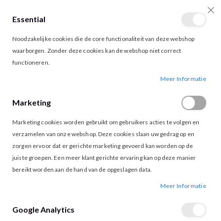
Essential
producten
0
Toggle
Cart
Noodzakelijke cookies die de core functionaliteit van deze webshop
Nav
waarborgen. Zonder deze cookies kan de webshop niet correct
functioneren.
ESQUALO 28008 PANTALON BLUE
Ga
Ga
Meer Informatie
naar
naar
het
het
Marketing
einde
begin
van
van
Marketing cookies worden gebruikt om gebruikers acties te volgen en
de
de
afbeeldingen-
afbeeldingen-
verzamelen van onze webshop. Deze cookies slaan uw gedrag op en
gallerij
gallerij
zorgen ervoor dat er gerichte marketing gevoerd kan worden op de
juiste groepen. Een meer klant gerichte ervaring kan op deze manier
bereikt worden aan de hand van de opgeslagen data.
Meer Informatie
Google Analytics