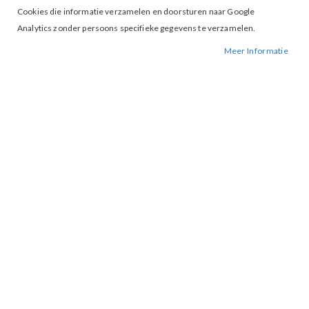
Cookies die informatie verzamelen en doorsturen naar Google
Analytics zonder persoons specifieke gegevens te verzamelen.
Meer Informatie
Tap to expand
EsQualo Dress 11700 Black
BESCHIKBAARHEID:
NIET OP VOORRAAD
BESTELNUMMER.:
11700- BLACKBLACK
MERK:
ESQUALO
ARTIKELNUMMER:
000442