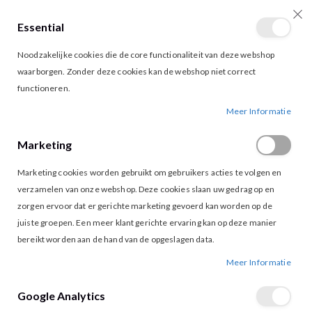
Essential
producten
0
Toggle
Cart
Noodzakelijke cookies die de core functionaliteit van deze webshop
Nav
waarborgen. Zonder deze cookies kan de webshop niet correct
functioneren.
ESQUALO DRESS 11700 BLACK
Ga
Ga
Meer Informatie
naar
naar
het
het
Marketing
einde
begin
van
van
Marketing cookies worden gebruikt om gebruikers acties te volgen en
de
de
afbeeldingen-
afbeeldingen-
verzamelen van onze webshop. Deze cookies slaan uw gedrag op en
gallerij
gallerij
zorgen ervoor dat er gerichte marketing gevoerd kan worden op de
juiste groepen. Een meer klant gerichte ervaring kan op deze manier
bereikt worden aan de hand van de opgeslagen data.
Meer Informatie
Google Analytics