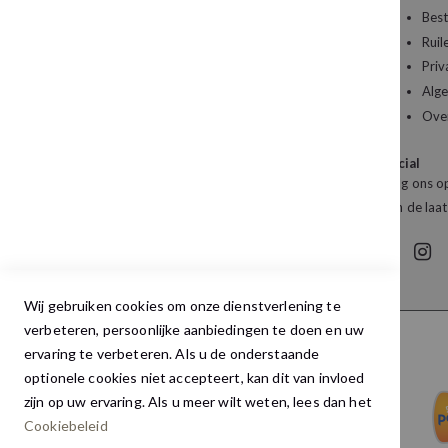
Een vraag over uw bestelling of een artikel dat
Best
u wilt bestellen?
Ruil
Priv
Kledingboetiek Studio 22
Alg
De Galerij 12a
Ove
4261 DG Wijk en Aalburg
Social
Mail:
info@studio22mode.nl
Volg ons op
Telefoon:
+31 (0) 416 693 487
van de laat
Wij gebruiken cookies om onze dienstverlening te
verbeteren, persoonlijke aanbiedingen te doen en uw
ervaring te verbeteren. Als u de onderstaande
optionele cookies niet accepteert, kan dit van invloed
zijn op uw ervaring. Als u meer wilt weten, lees dan het
Cookiebeleid