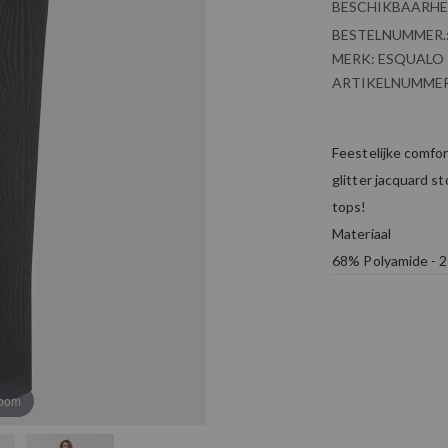
BESCHIKBAARHE
BESTELNUMMER.
MERK:
ESQUALO
ARTIKELNUMMER
Feestelijke comfo
glitter jacquard s
tops!
Materiaal
68% Polyamide - 2
zoom