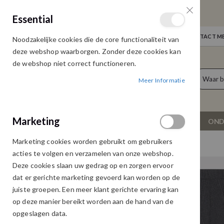
GRATIS VERZENDING
Essential
Door heel Nederland vanaf € 75,00
WELKOM
NIEUWS
INLOGGEN
NEEM CONTACT ME
Noodzakelijke cookies die de core functionaliteit van
Ga
deze webshop waarborgen. Zonder deze cookies kan
naar
de webshop niet correct functioneren.
de
producten
0
inhoud
Meer Informatie
Cart
Marketing
NIEUW
DAMESKLEDING
OND
Marketing cookies worden gebruikt om gebruikers
JACKET W24.08709 BLACK
acties te volgen en verzamelen van onze webshop.
Ga
Ga
Deze cookies slaan uw gedrag op en zorgen ervoor
naar
naar
dat er gerichte marketing gevoerd kan worden op de
het
het
juiste groepen. Een meer klant gerichte ervaring kan
einde
begin
op deze manier bereikt worden aan de hand van de
van
van
opgeslagen data.
de
de