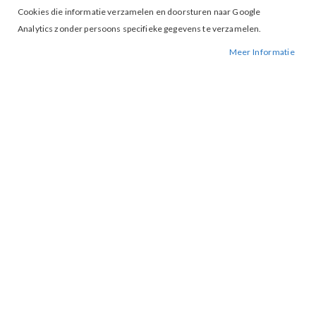
Cookies die informatie verzamelen en doorsturen naar Google
Analytics zonder persoons specifieke gegevens te verzamelen.
Meer Informatie
Tap to expand
Exxcellent Ayla Blouse Khaki
Black
€ 35,00
€ 69,99