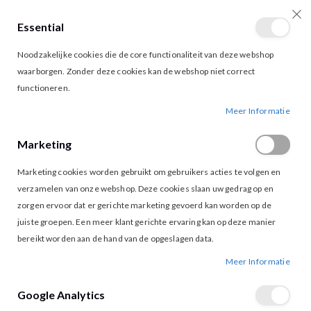
Essential
producten
0
Toggle
Cart
Noodzakelijke cookies die de core functionaliteit van deze webshop
Nav
waarborgen. Zonder deze cookies kan de webshop niet correct
functioneren.
EXXCELLENT AYLA BLOUSE KHAKI BLACK
Ga
Ga
Meer Informatie
naar
naar
het
het
Marketing
einde
begin
van
van
Marketing cookies worden gebruikt om gebruikers acties te volgen en
de
de
afbeeldingen-
afbeeldingen-
verzamelen van onze webshop. Deze cookies slaan uw gedrag op en
gallerij
gallerij
zorgen ervoor dat er gerichte marketing gevoerd kan worden op de
juiste groepen. Een meer klant gerichte ervaring kan op deze manier
bereikt worden aan de hand van de opgeslagen data.
Meer Informatie
Google Analytics