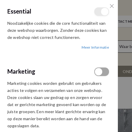
GRATIS VERZENDING
Essential
Door heel Nederland vanaf € 75,00
WELKOM
NIEUWS
INLOGGEN
NEEM CONTACT ME
Noodzakelijke cookies die de core functionaliteit van
Ga
deze webshop waarborgen. Zonder deze cookies kan
naar
de webshop niet correct functioneren.
de
producten
0
inhoud
Meer Informatie
Cart
Marketing
NIEUW
DAMESKLEDING
OND
Marketing cookies worden gebruikt om gebruikers
EXXELLENT NEONA JEANS GREY
acties te volgen en verzamelen van onze webshop.
Ga
Ga
Deze cookies slaan uw gedrag op en zorgen ervoor
naar
naar
dat er gerichte marketing gevoerd kan worden op de
het
het
juiste groepen. Een meer klant gerichte ervaring kan
einde
begin
op deze manier bereikt worden aan de hand van de
van
van
opgeslagen data.
de
de