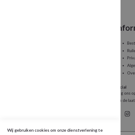
Neem contact op
Infor
Een vraag over uw bestelling of een artikel dat
Best
u wilt bestellen?
Ruil
Priv
Kledingboetiek Studio 22
Alg
De Galerij 12a
Ove
4261 DG Wijk en Aalburg
Social
Mail:
info@studio22mode.nl
Volg ons op
Telefoon:
+31 (0) 416 693 487
van de laat
Wij gebruiken cookies om onze dienstverlening te