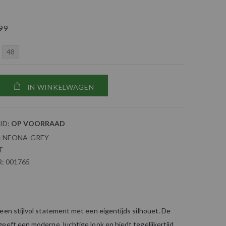
99
48
IN WINKELWAGEN
ID:
OP VOORRAAD
:
NEONA-GREY
T
:
001765
een stijlvol statement met een eigentijds silhouet. De
eeft een moderne, luchtige look en biedt tegelijkertijd