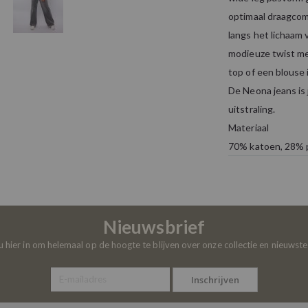
optimaal draagcomfo
langs het lichaam 
modieuze twist me
top of een blouse 
De Neona jeans is 
uitstraling.
Materiaal
70% katoen, 28% p
Nieuwsbrief
 u hier in om helemaal op de hoogte te blijven over onze collectie en nieuwst
Inschrijven