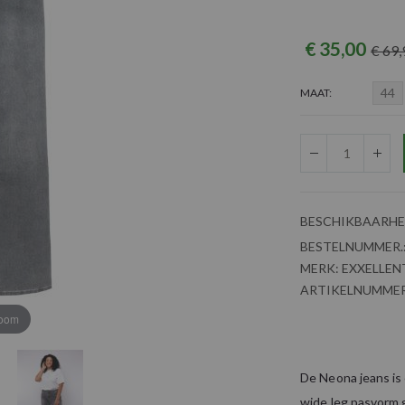
€ 35,00
€ 69,
44
MAAT
BESCHIKBAARHE
BESTELNUMMER.
MERK:
EXXELLEN
ARTIKELNUMMER
zoom
De Neona jeans is 
wide leg pasvorm g