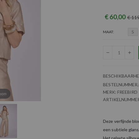
€ 60,00
€ 11
S
MAAT
BESCHIKBAARHE
BESTELNUMMER.
MERK:
FREEBIRD
zoom
ARTIKELNUMMER
Deze verfijnde bl
een subtiele glans
Het relaxte silhou