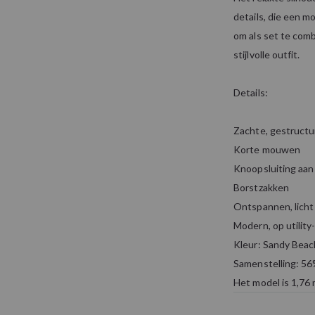
details, die een m
om als set te comb
stijlvolle outfit.
Details:
Zachte, gestructu
Korte mouwen
Knoopsluiting aan
Borstzakken
Ontspannen, licht
Modern, op utility
Kleur: Sandy Beac
Samenstelling: 56
Het model is 1,76 