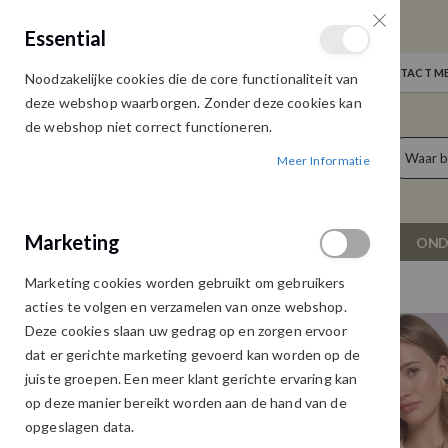
GRATIS VERZENDING
Essential
Door heel Nederland vanaf € 75,00
WELKOM
NIEUWS
INLOGGEN
NEEM CONTACT ME
Noodzakelijke cookies die de core functionaliteit van
Ga
deze webshop waarborgen. Zonder deze cookies kan
naar
de webshop niet correct functioneren.
de
producten
0
inhoud
Meer Informatie
Cart
Marketing
NIEUW
DAMESKLEDING
OND
Marketing cookies worden gebruikt om gebruikers
FREEBIRD BETTE BLOUSE SANDY BEACH
acties te volgen en verzamelen van onze webshop.
Ga
Ga
Deze cookies slaan uw gedrag op en zorgen ervoor
naar
naar
dat er gerichte marketing gevoerd kan worden op de
het
het
juiste groepen. Een meer klant gerichte ervaring kan
einde
begin
op deze manier bereikt worden aan de hand van de
van
van
opgeslagen data.
de
de