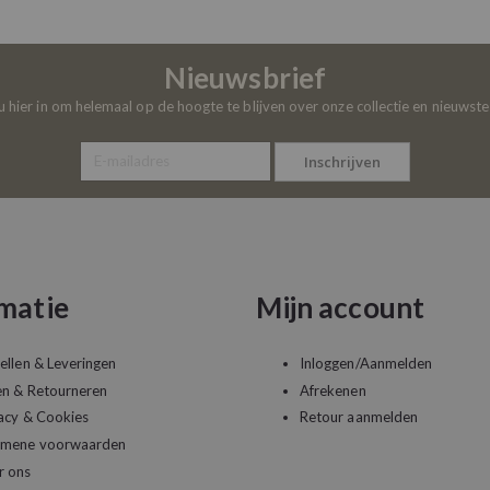
Nieuwsbrief
 u hier in om helemaal op de hoogte te blijven over onze collectie en nieuwst
Inschrijven
matie
Mijn account
ellen & Leveringen
Inloggen/Aanmelden
en & Retourneren
Afrekenen
acy & Cookies
Retour aanmelden
emene voorwaarden
r ons