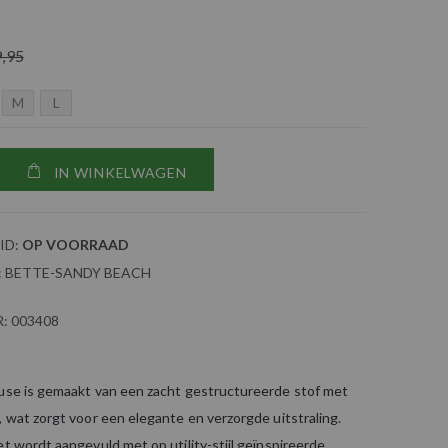
9,95
M
L
IN WINKELWAGEN
ID:
OP VOORRAAD
:
BETTE-SANDY BEACH
:
003408
ouse is gemaakt van een zacht gestructureerde stof met
, wat zorgt voor een elegante en verzorgde uitstraling.
et wordt aangevuld met op utility-stijl geïnspireerde