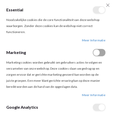
Essential
producten
0
Toggle
Cart
Noodzakelijke cookies die de core functionaliteit van deze webshop
Nav
waarborgen. Zonder deze cookies kan de webshop niet correct
functioneren.
FREEBIRD JACKLINE JUMPSUIT BEIGE
Ga
Ga
Meer Informatie
naar
naar
het
het
Marketing
einde
begin
van
van
Marketing cookies worden gebruikt om gebruikers acties te volgen en
de
de
afbeeldingen-
afbeeldingen-
verzamelen van onze webshop. Deze cookies slaan uw gedrag op en
gallerij
gallerij
zorgen ervoor dat er gerichte marketing gevoerd kan worden op de
juiste groepen. Een meer klant gerichte ervaring kan op deze manier
bereikt worden aan de hand van de opgeslagen data.
Meer Informatie
Google Analytics