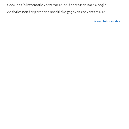
Cookies die informatie verzamelen en doorsturen naar Google
Analytics zonder persoons specifieke gegevens te verzamelen.
Meer Informatie
Tap to expand
Freebird Jackline Jumpsuit Beige
BESCHIKBAARHEID:
NIET OP VOORRAAD
BESTELNUMMER.:
JACKLINE-BEIGE
MERK:
FREEBIRD
ARTIKELNUMMER:
003255
Deze mouwloze jumpsuit is uitgevoerd in een geweven, tailored
viscose kwaliteit met een elegante en moderne uitstraling. Het
overslagmodel en de bijpassende ceintuur met buckle