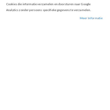
Cookies die informatie verzamelen en doorsturen naar Google
Analytics zonder persoons specifieke gegevens te verzamelen.
Meer Informatie
Tap to expand
Freebird Lolani Pants Grey