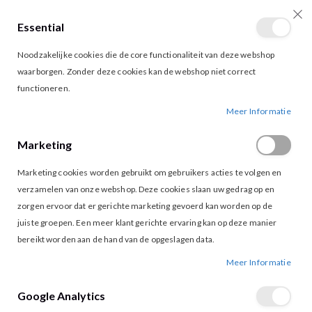
Essential
producten
0
Toggle
Cart
Noodzakelijke cookies die de core functionaliteit van deze webshop
Nav
waarborgen. Zonder deze cookies kan de webshop niet correct
functioneren.
FREEBIRD LOLANI PANTS GREY
Ga
Ga
Meer Informatie
naar
naar
het
het
Marketing
einde
begin
van
van
Marketing cookies worden gebruikt om gebruikers acties te volgen en
de
de
afbeeldingen-
afbeeldingen-
verzamelen van onze webshop. Deze cookies slaan uw gedrag op en
gallerij
gallerij
zorgen ervoor dat er gerichte marketing gevoerd kan worden op de
juiste groepen. Een meer klant gerichte ervaring kan op deze manier
bereikt worden aan de hand van de opgeslagen data.
Meer Informatie
Google Analytics