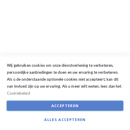
Donderdag
09:00 - 17:30
Vrijdag
09:00 - 20:00
Zaterdag
09:30 - 17:00
Zondag
GESLOTEN
Wij gebruiken cookies om onze dienstverlening te verbeteren,
persoonlijke aanbiedingen te doen en uw ervaring te verbeteren.
Als u de onderstaande optionele cookies niet accepteert, kan dit
van invloed zijn op uw ervaring. Als u meer wilt weten, lees dan het
Cookiebeleid
ACCEPTEREN
ALLES ACCEPTEREN
© Studio22 2024. All Rights Reserved | Ontwikkeld door:
R2retail solutions