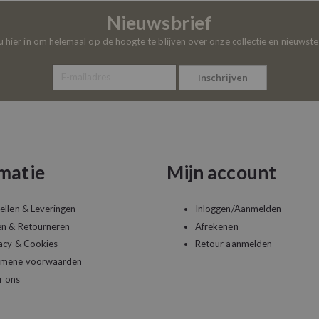
Nieuwsbrief
 u hier in om helemaal op de hoogte te blijven over onze collectie en nieuwst
Inschrijven
matie
Mijn account
ellen & Leveringen
Inloggen/Aanmelden
en & Retourneren
Afrekenen
acy & Cookies
Retour aanmelden
emene voorwaarden
r ons