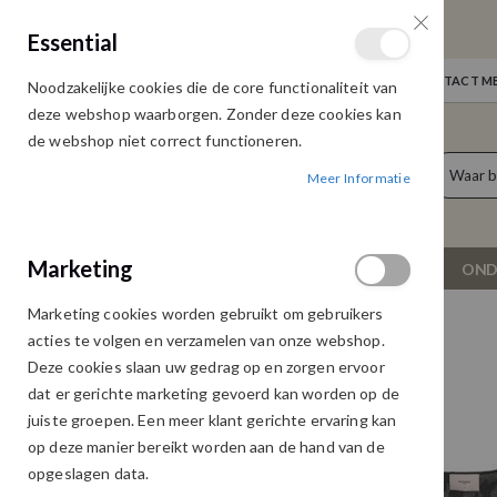
GRATIS VERZENDING
Essential
Door heel Nederland vanaf € 75,00
WELKOM
NIEUWS
INLOGGEN
NEEM CONTACT ME
Noodzakelijke cookies die de core functionaliteit van
Ga
deze webshop waarborgen. Zonder deze cookies kan
naar
de webshop niet correct functioneren.
de
producten
0
inhoud
Meer Informatie
Cart
Marketing
NIEUW
DAMESKLEDING
OND
Marketing cookies worden gebruikt om gebruikers
FREEBIRD TOP BEANDRA MULTI PAISLEY
acties te volgen en verzamelen van onze webshop.
Ga
Ga
Deze cookies slaan uw gedrag op en zorgen ervoor
naar
naar
dat er gerichte marketing gevoerd kan worden op de
het
het
juiste groepen. Een meer klant gerichte ervaring kan
einde
begin
op deze manier bereikt worden aan de hand van de
van
van
opgeslagen data.
de
de