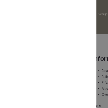
Schrijf
Neem contact op
Infor
Een vraag over uw bestelling of een artikel dat
Best
u wilt bestellen?
Ruil
Priv
Kledingboetiek Studio 22
Alg
De Galerij 12a
Ove
4261 DG Wijk en Aalburg
Social