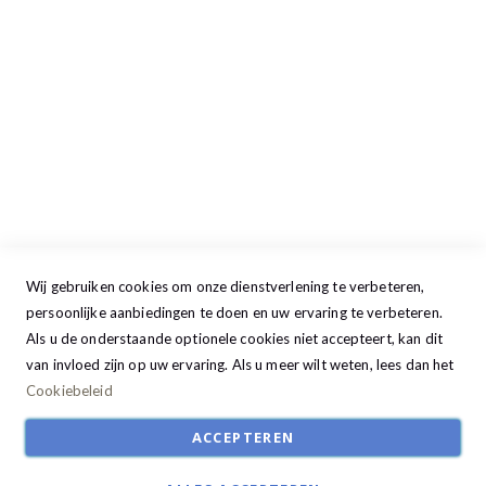
Dinsdag
09:00 - 17:30
Woensdag
09:00 - 17:30
Donderdag
09:00 - 17:30
Vrijdag
09:00 - 20:00
Zaterdag
09:30 - 17:00
Zondag
GESLOTEN
Wij gebruiken cookies om onze dienstverlening te verbeteren,
persoonlijke aanbiedingen te doen en uw ervaring te verbeteren.
Als u de onderstaande optionele cookies niet accepteert, kan dit
van invloed zijn op uw ervaring. Als u meer wilt weten, lees dan het
Cookiebeleid
ACCEPTEREN