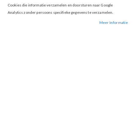
Cookies die informatie verzamelen en doorsturen naar Google
Analytics zonder persoons specifieke gegevens te verzamelen.
Meer Informatie
Tap to expand
Freeebird Tonia Top Gold
€ 40,00
€ 79,95
XS
S
M
XL
MAAT