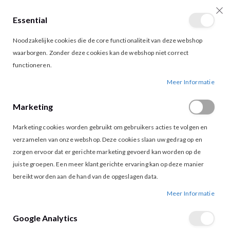
Essential
producten
0
Toggle
Cart
Noodzakelijke cookies die de core functionaliteit van deze webshop
Nav
waarborgen. Zonder deze cookies kan de webshop niet correct
functioneren.
V-HALS THYME TOP BLUE HEAVEN
Ga
Ga
Meer Informatie
naar
naar
het
het
Marketing
einde
begin
van
van
Marketing cookies worden gebruikt om gebruikers acties te volgen en
de
de
afbeeldingen-
afbeeldingen-
verzamelen van onze webshop. Deze cookies slaan uw gedrag op en
gallerij
gallerij
zorgen ervoor dat er gerichte marketing gevoerd kan worden op de
juiste groepen. Een meer klant gerichte ervaring kan op deze manier
bereikt worden aan de hand van de opgeslagen data.
Meer Informatie
Google Analytics