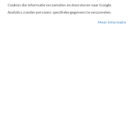
Cookies die informatie verzamelen en doorsturen naar Google
Analytics zonder persoons specifieke gegevens te verzamelen.
Meer Informatie
Tap to expand
V-Hals Thyme Top Blue Heaven
€ 45,00
€ 89,95