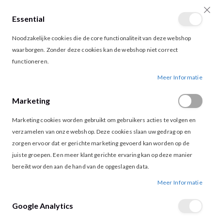
Essential
producten
0
Toggle
Cart
Noodzakelijke cookies die de core functionaliteit van deze webshop
Nav
waarborgen. Zonder deze cookies kan de webshop niet correct
functioneren.
G-MAXX 25VQG29 ZITA BLOUSE OFF WHITE
Ga
Ga
Meer Informatie
naar
naar
het
het
Marketing
einde
begin
van
van
Marketing cookies worden gebruikt om gebruikers acties te volgen en
de
de
afbeeldingen-
afbeeldingen-
verzamelen van onze webshop. Deze cookies slaan uw gedrag op en
gallerij
gallerij
zorgen ervoor dat er gerichte marketing gevoerd kan worden op de
juiste groepen. Een meer klant gerichte ervaring kan op deze manier
bereikt worden aan de hand van de opgeslagen data.
Meer Informatie
Google Analytics