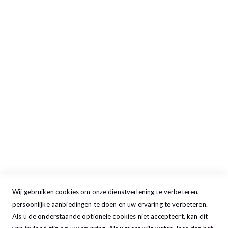
Retour aanmelden
Openingstijden
Maandag
13:00 - 17:30
Dinsdag
09:00 - 17:30
Woensdag
09:00 - 17:30
Donderdag
09:00 - 17:30
Vrijdag
09:00 - 20:00
Zaterdag
09:30 - 17:00
Zondag
GESLOTEN
Wij gebruiken cookies om onze dienstverlening te verbeteren,
persoonlijke aanbiedingen te doen en uw ervaring te verbeteren.
Als u de onderstaande optionele cookies niet accepteert, kan dit