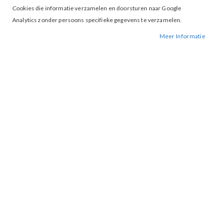
Cookies die informatie verzamelen en doorsturen naar Google
Analytics zonder persoons specifieke gegevens te verzamelen.
Meer Informatie
Tap to expand
G-Maxx 25VQG29 Zita Blouse Off
White