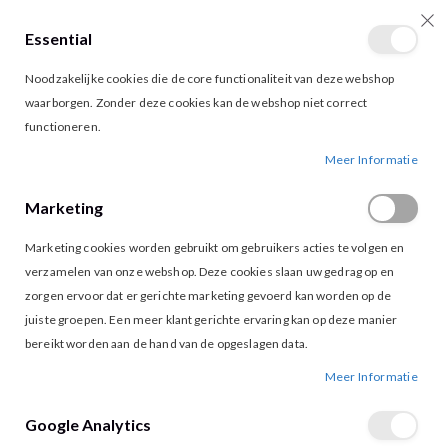
Essential
producten
0
Toggle
Cart
Noodzakelijke cookies die de core functionaliteit van deze webshop
Nav
waarborgen. Zonder deze cookies kan de webshop niet correct
functioneren.
G-MAXX GUMILLA SKIRT WALNUT
Ga
Ga
Meer Informatie
naar
naar
het
het
Marketing
einde
begin
van
van
Marketing cookies worden gebruikt om gebruikers acties te volgen en
de
de
afbeeldingen-
afbeeldingen-
verzamelen van onze webshop. Deze cookies slaan uw gedrag op en
gallerij
gallerij
zorgen ervoor dat er gerichte marketing gevoerd kan worden op de
juiste groepen. Een meer klant gerichte ervaring kan op deze manier
bereikt worden aan de hand van de opgeslagen data.
Meer Informatie
Google Analytics