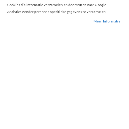
Cookies die informatie verzamelen en doorsturen naar Google
Analytics zonder persoons specifieke gegevens te verzamelen.
Meer Informatie
Tap to expand
G-Maxx Gumilla Skirt Walnut
€ 69,99
XS
XL
MAAT