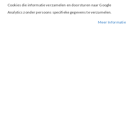
Cookies die informatie verzamelen en doorsturen naar Google
Analytics zonder persoons specifieke gegevens te verzamelen.
Meer Informatie
Tap to expand
G-Maxx Helena Pants Dark
Sapphire
€ 40,00
€ 79,99