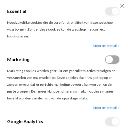
Essential
producten
0
Toggle
Cart
Noodzakelijke cookies die de core functionaliteit van deze webshop
Nav
waarborgen. Zonder deze cookies kan de webshop niet correct
functioneren.
G-MAXX HELENA PANTS DARK SAPPHIRE
Ga
Ga
Meer Informatie
naar
naar
het
het
Marketing
einde
begin
van
van
Marketing cookies worden gebruikt om gebruikers acties te volgen en
de
de
afbeeldingen-
afbeeldingen-
verzamelen van onze webshop. Deze cookies slaan uw gedrag op en
gallerij
gallerij
zorgen ervoor dat er gerichte marketing gevoerd kan worden op de
juiste groepen. Een meer klant gerichte ervaring kan op deze manier
bereikt worden aan de hand van de opgeslagen data.
Meer Informatie
Google Analytics