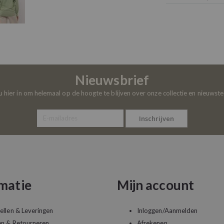
Nieuwsbrief
 u hier in om helemaal op de hoogte te blijven over onze collectie en nieuwst
Inschrijven
matie
Mijn account
ellen & Leveringen
Inloggen/Aanmelden
en & Retourneren
Afrekenen