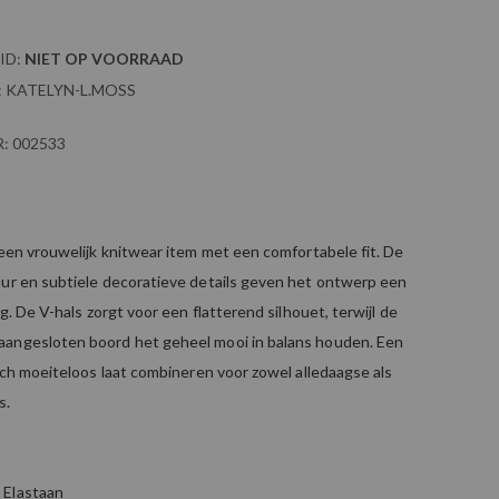
ID:
NIET OP VOORRAAD
:
KATELYN-L.MOSS
:
002533
 een vrouwelijk knitwear item met een comfortabele fit. De
uur en subtiele decoratieve details geven het ontwerp een
ng. De V-hals zorgt voor een flatterend silhouet, terwijl de
angesloten boord het geheel mooi in balans houden. Een
zich moeiteloos laat combineren voor zowel alledaagse als
s.
 Elastaan