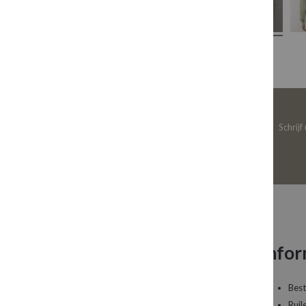
Schrijf
Neem contact op
Infor
Een vraag over uw bestelling of een artikel dat
Best
u wilt bestellen?
Ruil