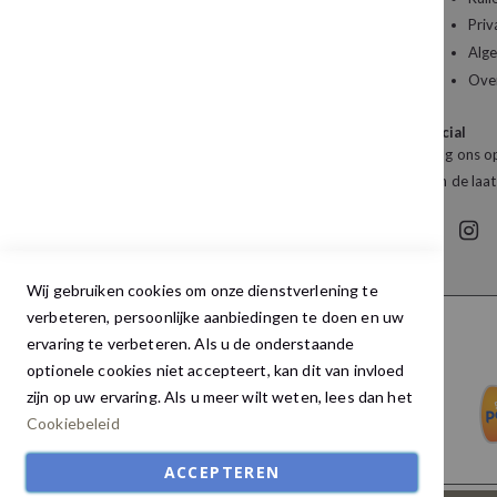
Priv
Kledingboetiek Studio 22
Alg
De Galerij 12a
Ove
4261 DG Wijk en Aalburg
Social
Mail:
info@studio22mode.nl
Volg ons op
Telefoon:
+31 (0) 416 693 487
van de laat
Wij gebruiken cookies om onze dienstverlening te
verbeteren, persoonlijke aanbiedingen te doen en uw
ervaring te verbeteren. Als u de onderstaande
optionele cookies niet accepteert, kan dit van invloed
zijn op uw ervaring. Als u meer wilt weten, lees dan het
Cookiebeleid
ACCEPTEREN