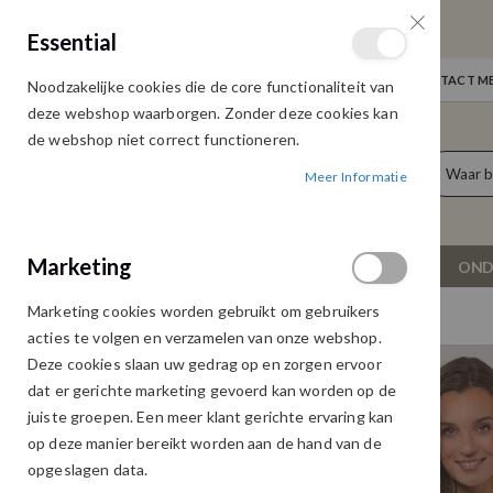
GRATIS VERZENDING
Essential
Door heel Nederland vanaf € 75,00
WELKOM
NIEUWS
INLOGGEN
NEEM CONTACT ME
Noodzakelijke cookies die de core functionaliteit van
Ga
deze webshop waarborgen. Zonder deze cookies kan
naar
de webshop niet correct functioneren.
de
producten
0
inhoud
Meer Informatie
Cart
Marketing
NIEUW
DAMESKLEDING
OND
Marketing cookies worden gebruikt om gebruikers
G-MAXX KATELYN TRUI 26VJG01 L.MOSS
acties te volgen en verzamelen van onze webshop.
Ga
Ga
Deze cookies slaan uw gedrag op en zorgen ervoor
naar
naar
dat er gerichte marketing gevoerd kan worden op de
het
het
juiste groepen. Een meer klant gerichte ervaring kan
einde
begin
op deze manier bereikt worden aan de hand van de
van
van
opgeslagen data.
de
de