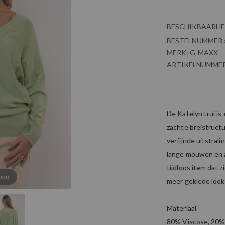
BESCHIKBAARHE
BESTELNUMMER.
MERK:
G-MAXX
ARTIKELNUMMER
De Katelyn trui is
zachte breistruct
verfijnde uitstrali
lange mouwen en a
tijdloos item dat 
zoom
meer geklede look
Materiaal
80% Viscose, 20%