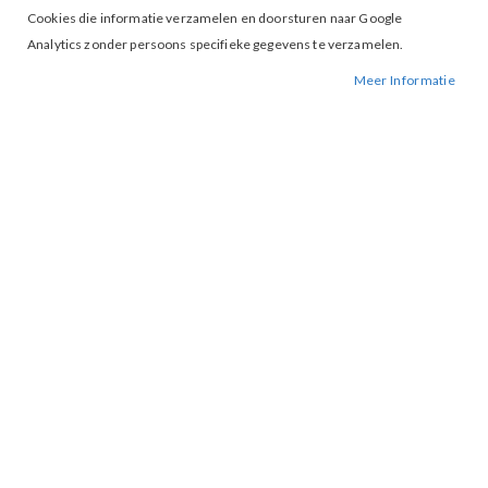
Cookies die informatie verzamelen en doorsturen naar Google
Analytics zonder persoons specifieke gegevens te verzamelen.
Meer Informatie
Tap to expand
G-Maxx Raquelle Trui 26VOG09
Wool White
€ 79,99