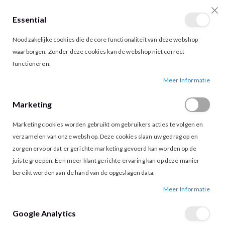
Essential
producten
0
Toggle
Cart
Noodzakelijke cookies die de core functionaliteit van deze webshop
Nav
waarborgen. Zonder deze cookies kan de webshop niet correct
functioneren.
G-MAXX RAQUELLE TRUI 26VOG09 WOOL WHITE
Ga
Ga
Meer Informatie
naar
naar
het
het
Marketing
einde
begin
van
van
Marketing cookies worden gebruikt om gebruikers acties te volgen en
de
de
afbeeldingen-
afbeeldingen-
verzamelen van onze webshop. Deze cookies slaan uw gedrag op en
gallerij
gallerij
zorgen ervoor dat er gerichte marketing gevoerd kan worden op de
juiste groepen. Een meer klant gerichte ervaring kan op deze manier
bereikt worden aan de hand van de opgeslagen data.
Meer Informatie
Google Analytics