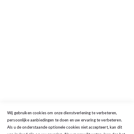
Retour aanmelden
Openingstijden
Maandag
13:00 - 17:30
Dinsdag
09:00 - 17:30
Woensdag
09:00 - 17:30
Donderdag
09:00 - 17:30
Vrijdag
09:00 - 20:00
Zaterdag
09:30 - 17:00
Zondag
GESLOTEN
Wij gebruiken cookies om onze dienstverlening te verbeteren,
persoonlijke aanbiedingen te doen en uw ervaring te verbeteren.
Als u de onderstaande optionele cookies niet accepteert, kan dit