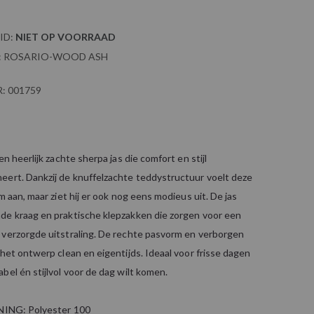
ID:
NIET OP VOORRAAD
:
ROSARIO-WOOD ASH
:
001759
en heerlijk zachte sherpa jas die comfort en stijl
eert. Dankzij de knuffelzachte teddystructuur voelt deze
m aan, maar ziet hij er ook nog eens modieus uit. De jas
de kraag en praktische klepzakken die zorgen voor een
 verzorgde uitstraling. De rechte pasvorm en verborgen
 het ontwerp clean en eigentijds. Ideaal voor frisse dagen
bel én stijlvol voor de dag wilt komen.
INING: Polyester 100