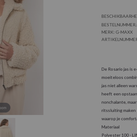
BESCHIKBAARHE
BESTELNUMMER.
MERK:
G-MAXX
ARTIKELNUMMER
De Rosario jas is e
moeiteloos combin
jas niet alleen war
heeft een opstaan
nonchalante, maar
zoom
ritssluiting maken
waarop je comforta
Materiaal
Polyester 100 - L