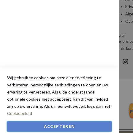
Priv
Kledingboetiek Studio 22
Alg
De Galerij 12a
Ove
4261 DG Wijk en Aalburg
Social
Mail:
info@studio22mode.nl
Volg ons op
Telefoon:
+31 (0) 416 693 487
van de laat
Wij gebruiken cookies om onze dienstverlening te
verbeteren, persoonlijke aanbiedingen te doen en uw
ervaring te verbeteren. Als u de onderstaande
optionele cookies niet accepteert, kan dit van invloed
zijn op uw ervaring. Als u meer wilt weten, lees dan het
Cookiebeleid
ACCEPTEREN