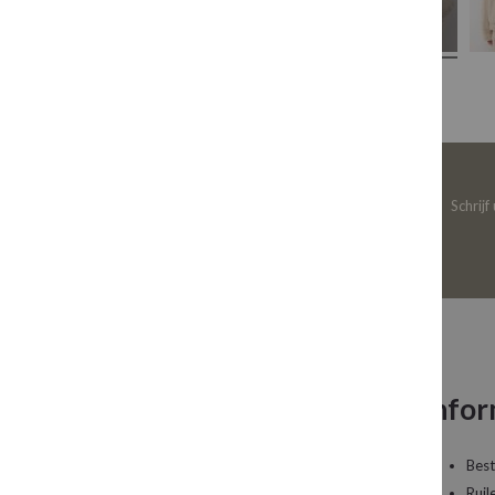
Schrijf
Neem contact op
Infor
Een vraag over uw bestelling of een artikel dat
Best
u wilt bestellen?
Ruil