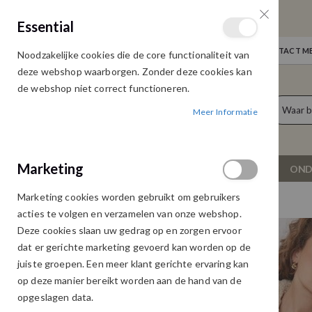
GRATIS VERZENDING
Essential
Door heel Nederland vanaf € 75,00
WELKOM
NIEUWS
INLOGGEN
NEEM CONTACT ME
Noodzakelijke cookies die de core functionaliteit van
Ga
deze webshop waarborgen. Zonder deze cookies kan
naar
de webshop niet correct functioneren.
de
producten
0
inhoud
Meer Informatie
Cart
Marketing
NIEUW
DAMESKLEDING
OND
Marketing cookies worden gebruikt om gebruikers
G-MAXX ROSARIO COAT WOOD ASH
acties te volgen en verzamelen van onze webshop.
Ga
Ga
Deze cookies slaan uw gedrag op en zorgen ervoor
naar
naar
dat er gerichte marketing gevoerd kan worden op de
het
het
juiste groepen. Een meer klant gerichte ervaring kan
einde
begin
op deze manier bereikt worden aan de hand van de
van
van
opgeslagen data.
de
de