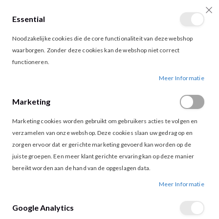
Essential
producten
0
Toggle
Cart
Noodzakelijke cookies die de core functionaliteit van deze webshop
Nav
waarborgen. Zonder deze cookies kan de webshop niet correct
functioneren.
G-MAXX SIGOURNEY TOP WOOD ASH
Ga
Ga
Meer Informatie
naar
naar
het
het
Marketing
einde
begin
van
van
Marketing cookies worden gebruikt om gebruikers acties te volgen en
de
de
afbeeldingen-
afbeeldingen-
verzamelen van onze webshop. Deze cookies slaan uw gedrag op en
gallerij
gallerij
zorgen ervoor dat er gerichte marketing gevoerd kan worden op de
juiste groepen. Een meer klant gerichte ervaring kan op deze manier
bereikt worden aan de hand van de opgeslagen data.
Meer Informatie
Google Analytics