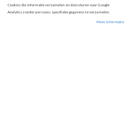
Cookies die informatie verzamelen en doorsturen naar Google
Analytics zonder persoons specifieke gegevens te verzamelen.
Meer Informatie
Tap to expand
G-Maxx Sigourney Top Wood Ash
€ 30,00
€ 59,99
XS
S
MAAT