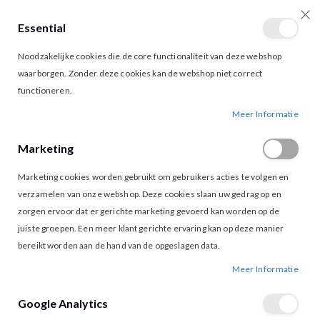
Essential
producten
0
Toggle
Cart
Noodzakelijke cookies die de core functionaliteit van deze webshop
Nav
waarborgen. Zonder deze cookies kan de webshop niet correct
functioneren.
GEISHA 52396-41 T-SHIRT SAND BLACK
Ga
Ga
Meer Informatie
naar
naar
het
het
Marketing
einde
begin
van
van
Marketing cookies worden gebruikt om gebruikers acties te volgen en
de
de
afbeeldingen-
afbeeldingen-
verzamelen van onze webshop. Deze cookies slaan uw gedrag op en
gallerij
gallerij
zorgen ervoor dat er gerichte marketing gevoerd kan worden op de
juiste groepen. Een meer klant gerichte ervaring kan op deze manier
bereikt worden aan de hand van de opgeslagen data.
Meer Informatie
Google Analytics