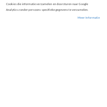
Cookies die informatie verzamelen en doorsturen naar Google
Analytics zonder persoons specifieke gegevens te verzamelen.
Tap to expand
Meer Informatie
Geisha 52396-41 T-shirt Sand
Black
BESCHIKBAARHEID:
NIET OP VOORRAAD
BESTELNUMMER.:
52396-SAND BLACK
MERK:
GEISHA
ARTIKELNUMMER:
001162
Materiaal