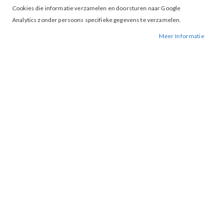
Cookies die informatie verzamelen en doorsturen naar Google
Analytics zonder persoons specifieke gegevens te verzamelen.
Tap to expand
Meer Informatie
Geisha 53459-20 Blouse Fuchia
BESCHIKBAARHEID:
NIET OP VOORRAAD
BESTELNUMMER.:
53459-FUCHIA
MERK:
GEISHA
ARTIKELNUMMER:
001418
Fit: Rechte valling
Kraag: Ronde hals met ruffles