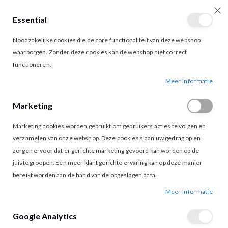
Essential
producten
0
Toggle
Cart
Noodzakelijke cookies die de core functionaliteit van deze webshop
Nav
waarborgen. Zonder deze cookies kan de webshop niet correct
functioneren.
GEISHA 53459-20 BLOUSE FUCHIA
Ga
Ga
Meer Informatie
naar
naar
het
het
Marketing
einde
begin
van
van
Marketing cookies worden gebruikt om gebruikers acties te volgen en
de
de
afbeeldingen-
afbeeldingen-
verzamelen van onze webshop. Deze cookies slaan uw gedrag op en
gallerij
gallerij
zorgen ervoor dat er gerichte marketing gevoerd kan worden op de
juiste groepen. Een meer klant gerichte ervaring kan op deze manier
bereikt worden aan de hand van de opgeslagen data.
Meer Informatie
Google Analytics