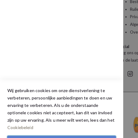
Een vraag over uw bestelling of een artikel dat
Best
u wilt bestellen?
Ruil
Priv
Kledingboetiek Studio 22
Alg
De Galerij 12a
Ove
4261 DG Wijk en Aalburg
Social
Mail:
info@studio22mode.nl
Volg ons op
Telefoon:
+31 (0) 416 693 487
van de laat
Wij gebruiken cookies om onze dienstverlening te
verbeteren, persoonlijke aanbiedingen te doen en uw
ervaring te verbeteren. Als u de onderstaande
optionele cookies niet accepteert, kan dit van invloed
zijn op uw ervaring. Als u meer wilt weten, lees dan het
Cookiebeleid