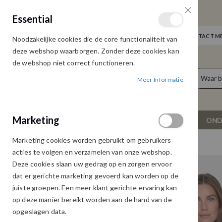
GRATIS VERZENDING
Essential
Door heel Nederland vanaf € 75,00
WELKOM
NIEUWS
INLOGGEN
NEEM CONTACT ME
Noodzakelijke cookies die de core functionaliteit van
Ga
deze webshop waarborgen. Zonder deze cookies kan
naar
de webshop niet correct functioneren.
de
producten
0
inhoud
Meer Informatie
Cart
Marketing
NIEUW
DAMESKLEDING
OND
Marketing cookies worden gebruikt om gebruikers
GEISHA 53832-26 BLOUSE PORT
acties te volgen en verzamelen van onze webshop.
Ga
Ga
Deze cookies slaan uw gedrag op en zorgen ervoor
naar
naar
dat er gerichte marketing gevoerd kan worden op de
het
het
juiste groepen. Een meer klant gerichte ervaring kan
einde
begin
op deze manier bereikt worden aan de hand van de
van
van
opgeslagen data.
de
de