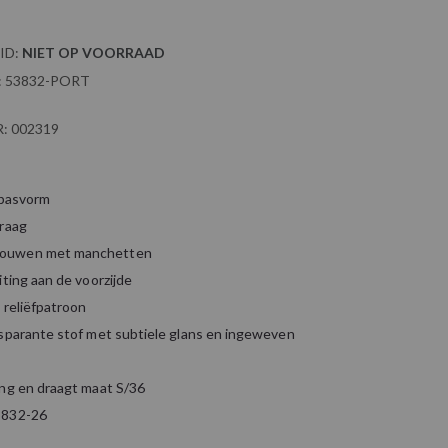
ID:
NIET OP VOORRAAD
:
53832-PORT
:
002319
 pasvorm
kraag
ouwen met manchetten
iting aan de voorzijde
 reliëfpatroon
nsparante stof met subtiele glans en ingeweven
ang en draagt maat S/36
3832-26