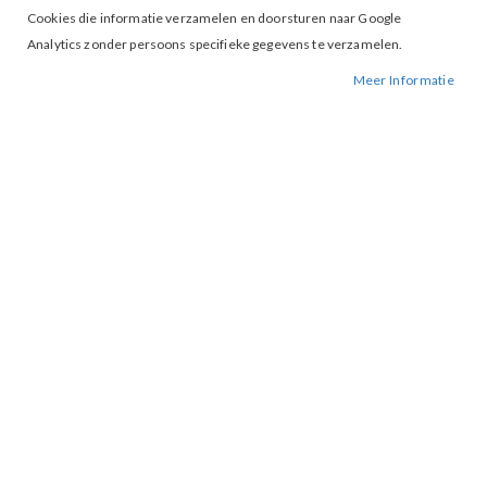
Cookies die informatie verzamelen en doorsturen naar Google
Analytics zonder persoons specifieke gegevens te verzamelen.
Meer Informatie
Tap to expand
Geisha 63143-41 Blouse
Embroidered
BESCHIKBAARHEID:
NIET OP VOORRAAD
BESTELNUMMER.:
63143-41BLOU OFF
MERK:
GEISHA
ARTIKELNUMMER:
003014
Deze blouse uit onze S26-1 collectie is uitgevoerd in een