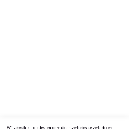
Inloggen/Aanmelden
Afrekenen
Retour aanmelden
Openingstijden
Maandag
13:00 - 17:30
Dinsdag
09:00 - 17:30
Woensdag
09:00 - 17:30
Donderdag
09:00 - 17:30
Vrijdag
09:00 - 20:00
Zaterdag
09:30 - 17:00
Zondag
GESLOTEN
Wij gebruiken cookies om onze dienstverlening te verbeteren,