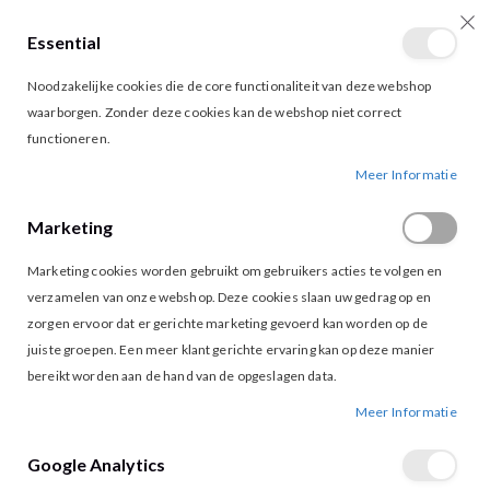
Essential
producten
0
Toggle
Cart
Noodzakelijke cookies die de core functionaliteit van deze webshop
Nav
waarborgen. Zonder deze cookies kan de webshop niet correct
functioneren.
GEISHA 63143-41 BLOUSE EMBROIDERED
Ga
Ga
Meer Informatie
naar
naar
het
het
Marketing
einde
begin
van
van
Marketing cookies worden gebruikt om gebruikers acties te volgen en
de
de
afbeeldingen-
afbeeldingen-
verzamelen van onze webshop. Deze cookies slaan uw gedrag op en
gallerij
gallerij
zorgen ervoor dat er gerichte marketing gevoerd kan worden op de
juiste groepen. Een meer klant gerichte ervaring kan op deze manier
bereikt worden aan de hand van de opgeslagen data.
Meer Informatie
Google Analytics