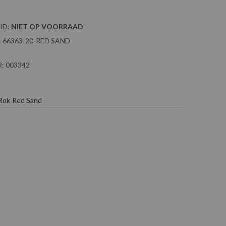
ID:
NIET OP VOORRAAD
:
66363-20-RED SAND
:
003342
Rok Red Sand