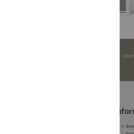
Schrijf
Neem contact op
Infor
Een vraag over uw bestelling of een artikel dat
Best
u wilt bestellen?
Ruil