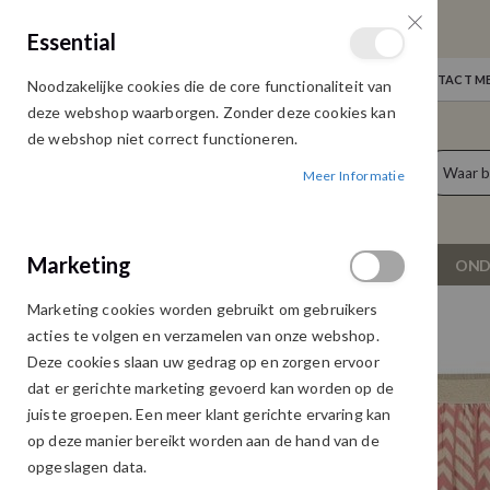
GRATIS VERZENDING
Essential
Door heel Nederland vanaf € 75,00
WELKOM
NIEUWS
INLOGGEN
NEEM CONTACT ME
Noodzakelijke cookies die de core functionaliteit van
Ga
deze webshop waarborgen. Zonder deze cookies kan
naar
de webshop niet correct functioneren.
de
producten
0
inhoud
Meer Informatie
Cart
Marketing
NIEUW
DAMESKLEDING
OND
Marketing cookies worden gebruikt om gebruikers
GEISHA 66363-20 ROK RED SAND
acties te volgen en verzamelen van onze webshop.
Ga
Ga
Deze cookies slaan uw gedrag op en zorgen ervoor
naar
naar
dat er gerichte marketing gevoerd kan worden op de
het
het
juiste groepen. Een meer klant gerichte ervaring kan
einde
begin
op deze manier bereikt worden aan de hand van de
van
van
opgeslagen data.
de
de