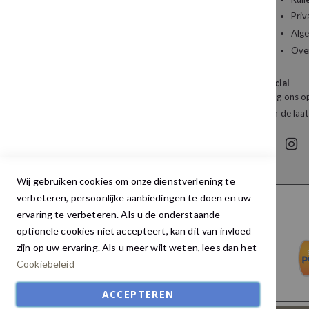
Priv
Kledingboetiek Studio 22
Alg
De Galerij 12a
Ove
4261 DG Wijk en Aalburg
Social
Mail:
info@studio22mode.nl
Volg ons op
Telefoon:
+31 (0) 416 693 487
van de laat
Wij gebruiken cookies om onze dienstverlening te
verbeteren, persoonlijke aanbiedingen te doen en uw
ervaring te verbeteren. Als u de onderstaande
optionele cookies niet accepteert, kan dit van invloed
zijn op uw ervaring. Als u meer wilt weten, lees dan het
Cookiebeleid
ACCEPTEREN