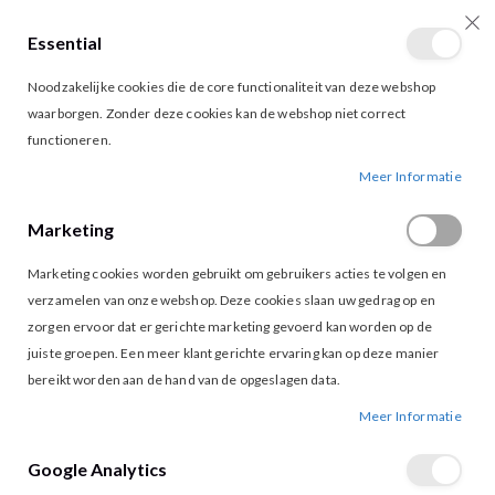
Essential
producten
0
Toggle
Cart
Noodzakelijke cookies die de core functionaliteit van deze webshop
Nav
waarborgen. Zonder deze cookies kan de webshop niet correct
functioneren.
K-DESIGN TRUI B862 ECRU
Ga
Ga
Meer Informatie
naar
naar
het
het
Marketing
einde
begin
van
van
Marketing cookies worden gebruikt om gebruikers acties te volgen en
de
de
afbeeldingen-
afbeeldingen-
verzamelen van onze webshop. Deze cookies slaan uw gedrag op en
gallerij
gallerij
zorgen ervoor dat er gerichte marketing gevoerd kan worden op de
juiste groepen. Een meer klant gerichte ervaring kan op deze manier
bereikt worden aan de hand van de opgeslagen data.
Meer Informatie
Google Analytics