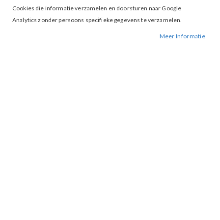
Cookies die informatie verzamelen en doorsturen naar Google
Analytics zonder persoons specifieke gegevens te verzamelen.
Meer Informatie
Tap to expand
K-Design Trui B862 Ecru
BESCHIKBAARHEID:
NIET OP VOORRAAD
BESTELNUMMER.:
B862-ECRU
MERK:
K-DESIGN
ARTIKELNUMMER:
001970