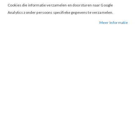
Cookies die informatie verzamelen en doorsturen naar Google
Analytics zonder persoons specifieke gegevens te verzamelen.
Meer Informatie
Tap to expand
Kimara Macy Pullover Green Bay
€ 45,00
€ 89,95
M
MAAT
IN WINKELWAGEN