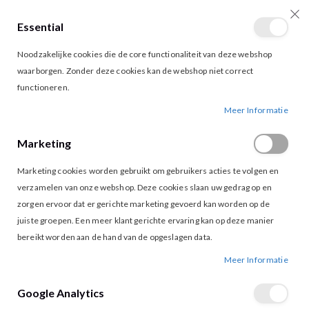
Essential
producten
0
Toggle
Cart
Noodzakelijke cookies die de core functionaliteit van deze webshop
Nav
waarborgen. Zonder deze cookies kan de webshop niet correct
functioneren.
KIMARA MACY PULLOVER GREEN BAY
Ga
Ga
Meer Informatie
naar
naar
het
het
Marketing
einde
begin
van
van
Marketing cookies worden gebruikt om gebruikers acties te volgen en
de
de
afbeeldingen-
afbeeldingen-
verzamelen van onze webshop. Deze cookies slaan uw gedrag op en
gallerij
gallerij
zorgen ervoor dat er gerichte marketing gevoerd kan worden op de
juiste groepen. Een meer klant gerichte ervaring kan op deze manier
bereikt worden aan de hand van de opgeslagen data.
Meer Informatie
Google Analytics