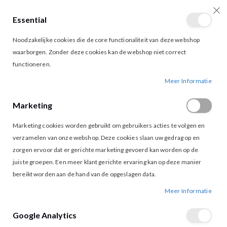
Essential
producten
0
Toggle
Cart
Noodzakelijke cookies die de core functionaliteit van deze webshop
Nav
waarborgen. Zonder deze cookies kan de webshop niet correct
functioneren.
KIMARA MICHELLE PANTALON SALT
Ga
Ga
Meer Informatie
naar
naar
het
het
Marketing
einde
begin
van
van
Marketing cookies worden gebruikt om gebruikers acties te volgen en
de
de
afbeeldingen-
afbeeldingen-
verzamelen van onze webshop. Deze cookies slaan uw gedrag op en
gallerij
gallerij
zorgen ervoor dat er gerichte marketing gevoerd kan worden op de
juiste groepen. Een meer klant gerichte ervaring kan op deze manier
bereikt worden aan de hand van de opgeslagen data.
Meer Informatie
Google Analytics