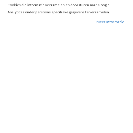
Cookies die informatie verzamelen en doorsturen naar Google
Analytics zonder persoons specifieke gegevens te verzamelen.
Meer Informatie
Tap to expand
Kimara Michelle pantalon Salt