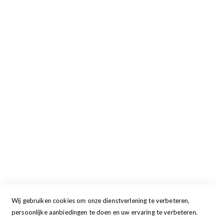
Inloggen/Aanmelden
Afrekenen
Retour aanmelden
Openingstijden
Maandag
13:00 - 17:30
Dinsdag
09:00 - 17:30
Woensdag
09:00 - 17:30
Donderdag
09:00 - 17:30
Vrijdag
09:00 - 20:00
Zaterdag
09:30 - 17:00
Zondag
GESLOTEN
Wij gebruiken cookies om onze dienstverlening te verbeteren,
persoonlijke aanbiedingen te doen en uw ervaring te verbeteren.