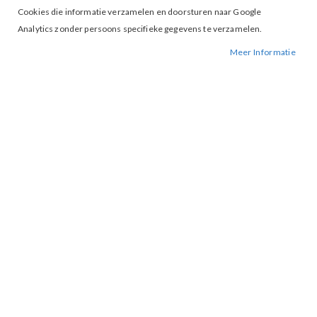
Cookies die informatie verzamelen en doorsturen naar Google
Analytics zonder persoons specifieke gegevens te verzamelen.
Meer Informatie
Tap to expand
Blouse Layne Tiber River print
BESCHIKBAARHEID:
NIET OP VOORRAAD
BESTELNUMMER.:
LAYNE-TIBER RIVER