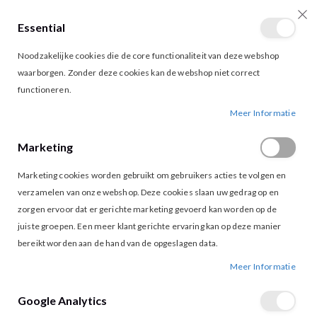
Essential
producten
0
Toggle
Cart
Noodzakelijke cookies die de core functionaliteit van deze webshop
Nav
waarborgen. Zonder deze cookies kan de webshop niet correct
functioneren.
BLOUSE LAYNE TIBER RIVER PRINT
Ga
Ga
Meer Informatie
naar
naar
het
het
Marketing
einde
begin
van
van
Marketing cookies worden gebruikt om gebruikers acties te volgen en
de
de
afbeeldingen-
afbeeldingen-
verzamelen van onze webshop. Deze cookies slaan uw gedrag op en
gallerij
gallerij
zorgen ervoor dat er gerichte marketing gevoerd kan worden op de
juiste groepen. Een meer klant gerichte ervaring kan op deze manier
bereikt worden aan de hand van de opgeslagen data.
Meer Informatie
Google Analytics