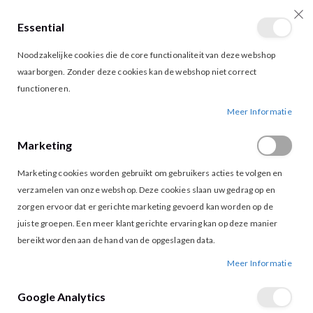
Essential
producten
0
Toggle
Cart
Noodzakelijke cookies die de core functionaliteit van deze webshop
Nav
waarborgen. Zonder deze cookies kan de webshop niet correct
functioneren.
LOFTY MANNER CANDICE SHORTS WHITE
Ga
Ga
Meer Informatie
naar
naar
het
het
Marketing
einde
begin
van
van
Marketing cookies worden gebruikt om gebruikers acties te volgen en
de
de
afbeeldingen-
afbeeldingen-
verzamelen van onze webshop. Deze cookies slaan uw gedrag op en
gallerij
gallerij
zorgen ervoor dat er gerichte marketing gevoerd kan worden op de
juiste groepen. Een meer klant gerichte ervaring kan op deze manier
bereikt worden aan de hand van de opgeslagen data.
Meer Informatie
Google Analytics