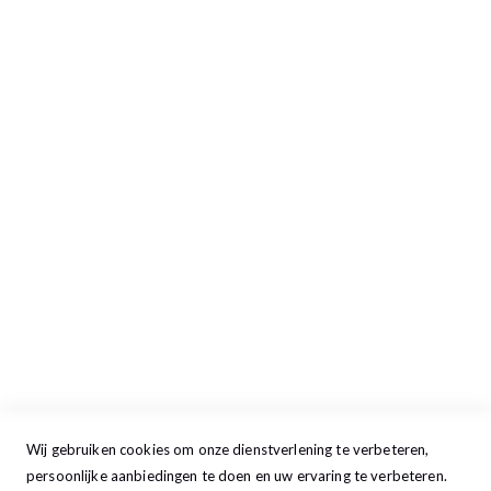
Inloggen/Aanmelden
Afrekenen
Retour aanmelden
Openingstijden
Maandag
13:00 - 17:30
Dinsdag
09:00 - 17:30
Woensdag
09:00 - 17:30
Donderdag
09:00 - 17:30
Vrijdag
09:00 - 20:00
Zaterdag
09:30 - 17:00
Zondag
GESLOTEN
Wij gebruiken cookies om onze dienstverlening te verbeteren,
persoonlijke aanbiedingen te doen en uw ervaring te verbeteren.