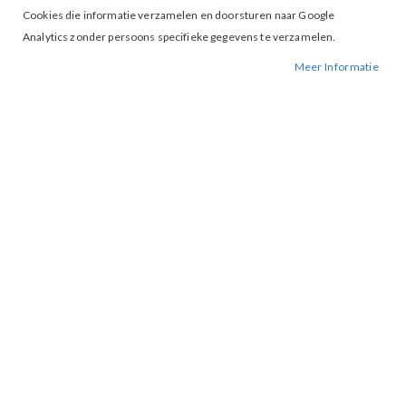
Cookies die informatie verzamelen en doorsturen naar Google
Analytics zonder persoons specifieke gegevens te verzamelen.
Meer Informatie
Tap to expand
Lofty Manner Candice shorts
White
BESCHIKBAARHEID:
NIET OP VOORRAAD