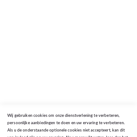
Retour aanmelden
Openingstijden
Maandag
13:00 - 17:30
Dinsdag
09:00 - 17:30
Woensdag
09:00 - 17:30
Donderdag
09:00 - 17:30
Vrijdag
09:00 - 20:00
Zaterdag
09:30 - 17:00
Zondag
GESLOTEN
Wij gebruiken cookies om onze dienstverlening te verbeteren,
persoonlijke aanbiedingen te doen en uw ervaring te verbeteren.
Als u de onderstaande optionele cookies niet accepteert, kan dit