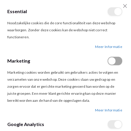
Essential
producten
0
Toggle
Cart
Noodzakelijke cookies die de core functionaliteit van deze webshop
Nav
waarborgen. Zonder deze cookies kan de webshop niet correct
functioneren.
LOFTY MANNER JULIANA TOP PURPLE
Ga
Ga
Meer Informatie
naar
naar
het
het
Marketing
einde
begin
van
van
Marketing cookies worden gebruikt om gebruikers acties te volgen en
de
de
afbeeldingen-
afbeeldingen-
verzamelen van onze webshop. Deze cookies slaan uw gedrag op en
gallerij
gallerij
zorgen ervoor dat er gerichte marketing gevoerd kan worden op de
juiste groepen. Een meer klant gerichte ervaring kan op deze manier
bereikt worden aan de hand van de opgeslagen data.
Meer Informatie
Google Analytics