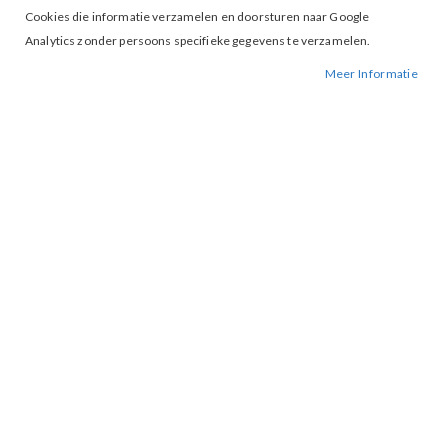
Cookies die informatie verzamelen en doorsturen naar Google
Analytics zonder persoons specifieke gegevens te verzamelen.
Meer Informatie
Tap to expand
Lofty Manner Juliana Top Purple
€ 24,47
€ 34,95
M
XL
MAAT