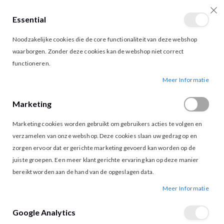
Essential
producten
0
Toggle
Cart
Noodzakelijke cookies die de core functionaliteit van deze webshop
Nav
waarborgen. Zonder deze cookies kan de webshop niet correct
functioneren.
LOFTY MANNER LUCY DRESS TIE DYE
Ga
Ga
Meer Informatie
naar
naar
het
het
Marketing
einde
begin
van
van
Marketing cookies worden gebruikt om gebruikers acties te volgen en
de
de
afbeeldingen-
afbeeldingen-
verzamelen van onze webshop. Deze cookies slaan uw gedrag op en
gallerij
gallerij
zorgen ervoor dat er gerichte marketing gevoerd kan worden op de
juiste groepen. Een meer klant gerichte ervaring kan op deze manier
bereikt worden aan de hand van de opgeslagen data.
Meer Informatie
Google Analytics