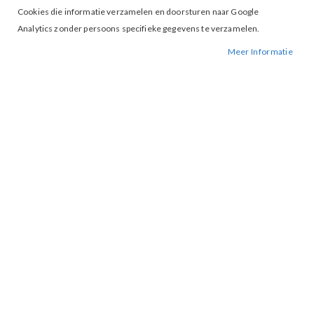
Cookies die informatie verzamelen en doorsturen naar Google
Analytics zonder persoons specifieke gegevens te verzamelen.
Meer Informatie
Tap to expand
Lofty Manner Lucy Dress Tie dye
BESCHIKBAARHEID:
NIET OP VOORRAAD
BESTELNUMMER.:
LUCY-TIE DYE