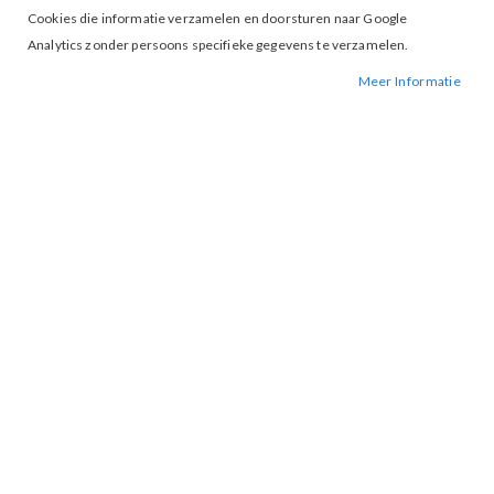
Cookies die informatie verzamelen en doorsturen naar Google
Analytics zonder persoons specifieke gegevens te verzamelen.
Meer Informatie
Tap to expand
Lofty Manner Nicole T-Shirt
Purple
BESCHIKBAARHEID:
NIET OP VOORRAAD