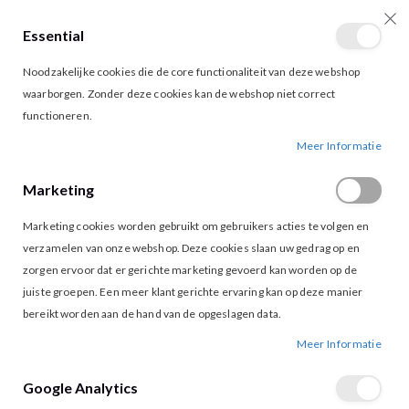
Essential
producten
0
Toggle
Cart
Noodzakelijke cookies die de core functionaliteit van deze webshop
Nav
waarborgen. Zonder deze cookies kan de webshop niet correct
functioneren.
LOFTY MANNER NICOLE T-SHIRT PURPLE
Ga
Ga
Meer Informatie
naar
naar
het
het
Marketing
einde
begin
van
van
Marketing cookies worden gebruikt om gebruikers acties te volgen en
de
de
afbeeldingen-
afbeeldingen-
verzamelen van onze webshop. Deze cookies slaan uw gedrag op en
gallerij
gallerij
zorgen ervoor dat er gerichte marketing gevoerd kan worden op de
juiste groepen. Een meer klant gerichte ervaring kan op deze manier
bereikt worden aan de hand van de opgeslagen data.
Meer Informatie
Google Analytics