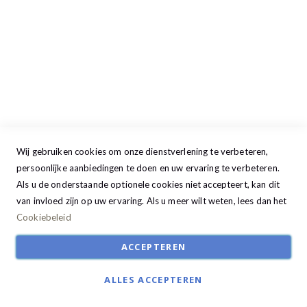
Donderdag
09:00 - 17:30
Vrijdag
09:00 - 20:00
Zaterdag
09:30 - 17:00
Zondag
GESLOTEN
Wij gebruiken cookies om onze dienstverlening te verbeteren,
persoonlijke aanbiedingen te doen en uw ervaring te verbeteren.
Als u de onderstaande optionele cookies niet accepteert, kan dit
van invloed zijn op uw ervaring. Als u meer wilt weten, lees dan het
Cookiebeleid
ACCEPTEREN
ALLES ACCEPTEREN
© Studio22 2024. All Rights Reserved | Ontwikkeld door:
R2retail solutions