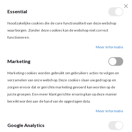
Essential
producten
0
Toggle
Cart
Noodzakelijke cookies die de core functionaliteit van deze webshop
Nav
waarborgen. Zonder deze cookies kan de webshop niet correct
functioneren.
LOFTY MANNER ZUMI SHORT BROWN
Ga
Ga
Meer Informatie
naar
naar
het
het
Marketing
einde
begin
van
van
Marketing cookies worden gebruikt om gebruikers acties te volgen en
de
de
afbeeldingen-
afbeeldingen-
verzamelen van onze webshop. Deze cookies slaan uw gedrag op en
gallerij
gallerij
zorgen ervoor dat er gerichte marketing gevoerd kan worden op de
juiste groepen. Een meer klant gerichte ervaring kan op deze manier
bereikt worden aan de hand van de opgeslagen data.
Meer Informatie
Google Analytics