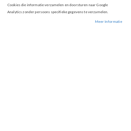
Cookies die informatie verzamelen en doorsturen naar Google
Analytics zonder persoons specifieke gegevens te verzamelen.
Meer Informatie
Tap to expand
Lofty Manner Zumi Short Brown
€ 27,97
€ 39,95
M
XL
MAAT