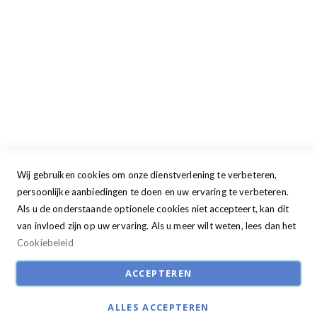
Woensdag
09:00 - 17:30
Donderdag
09:00 - 17:30
Vrijdag
09:00 - 20:00
Zaterdag
09:30 - 17:00
Zondag
GESLOTEN
Wij gebruiken cookies om onze dienstverlening te verbeteren,
persoonlijke aanbiedingen te doen en uw ervaring te verbeteren.
Als u de onderstaande optionele cookies niet accepteert, kan dit
van invloed zijn op uw ervaring. Als u meer wilt weten, lees dan het
Cookiebeleid
ACCEPTEREN
ALLES ACCEPTEREN
© Studio22 2024. All Rights Reserved | Ontwikkeld door:
R2retail solutions