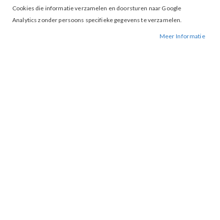
Cookies die informatie verzamelen en doorsturen naar Google
Analytics zonder persoons specifieke gegevens te verzamelen.
Meer Informatie
Tap to expand
Blouse Krissy Sand
BESCHIKBAARHEID:
NIET OP VOORRAAD
BESTELNUMMER.:
KRISSY-SAND
MERK:
MAICAZZ
ARTIKELNUMMER:
000081