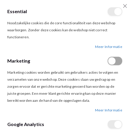
Essential
producten
0
Toggle
Cart
Noodzakelijke cookies die de core functionaliteit van deze webshop
Nav
waarborgen. Zonder deze cookies kan de webshop niet correct
functioneren.
BLOUSE KRISSY SAND
Ga
Ga
Meer Informatie
naar
naar
het
het
Marketing
einde
begin
van
van
Marketing cookies worden gebruikt om gebruikers acties te volgen en
de
de
afbeeldingen-
afbeeldingen-
verzamelen van onze webshop. Deze cookies slaan uw gedrag op en
gallerij
gallerij
zorgen ervoor dat er gerichte marketing gevoerd kan worden op de
juiste groepen. Een meer klant gerichte ervaring kan op deze manier
bereikt worden aan de hand van de opgeslagen data.
Meer Informatie
Google Analytics