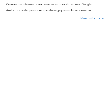
Cookies die informatie verzamelen en doorsturen naar Google
Analytics zonder persoons specifieke gegevens te verzamelen.
Meer Informatie
Tap to expand
Blouse Valerie Black
BESCHIKBAARHEID:
NIET OP VOORRAAD
BESTELNUMMER.:
VALERIE-BLACK
MERK:
MAICAZZ
ARTIKELNUMMER:
000182