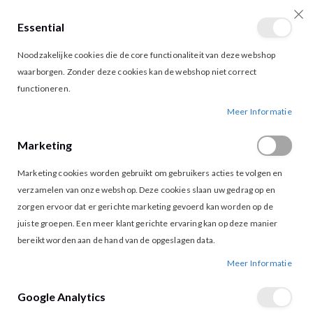
Essential
producten
0
Toggle
Cart
Noodzakelijke cookies die de core functionaliteit van deze webshop
Nav
waarborgen. Zonder deze cookies kan de webshop niet correct
functioneren.
BLOUSE VALERIE BLACK
Ga
Ga
Meer Informatie
naar
naar
het
het
Marketing
einde
begin
van
van
Marketing cookies worden gebruikt om gebruikers acties te volgen en
de
de
afbeeldingen-
afbeeldingen-
verzamelen van onze webshop. Deze cookies slaan uw gedrag op en
gallerij
gallerij
zorgen ervoor dat er gerichte marketing gevoerd kan worden op de
juiste groepen. Een meer klant gerichte ervaring kan op deze manier
bereikt worden aan de hand van de opgeslagen data.
Meer Informatie
Google Analytics