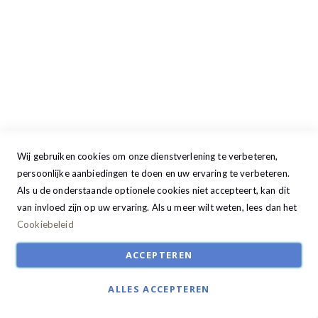
Donderdag
09:00 - 17:30
Vrijdag
09:00 - 20:00
Zaterdag
09:30 - 17:00
Zondag
GESLOTEN
Wij gebruiken cookies om onze dienstverlening te verbeteren,
persoonlijke aanbiedingen te doen en uw ervaring te verbeteren.
Als u de onderstaande optionele cookies niet accepteert, kan dit
van invloed zijn op uw ervaring. Als u meer wilt weten, lees dan het
Cookiebeleid
ACCEPTEREN
ALLES ACCEPTEREN
© Studio22 2024. All Rights Reserved | Ontwikkeld door:
R2retail solutions