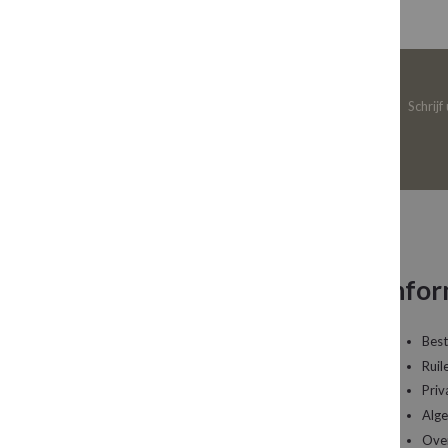
Schrijf
Neem contact op
Infor
Een vraag over uw bestelling of een artikel dat
Best
u wilt bestellen?
Ruil
Priv
Kledingboetiek Studio 22
Alg
De Galerij 12a
Ove