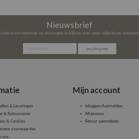
Nieuwsbrief
 u hier in om helemaal op de hoogte te blijven over onze collectie en nieuwst
Inschrijven
matie
Mijn account
ellen & Leveringen
Inloggen/Aanmelden
en & Retourneren
Afrekenen
acy & Cookies
Retour aanmelden
emene voorwaarden
r ons