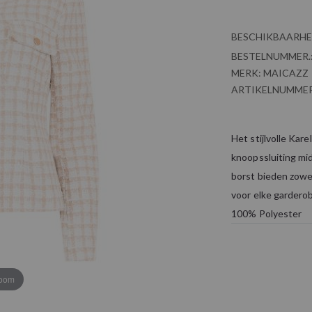
BESCHIKBAARHE
BESTELNUMMER.
MERK:
MAICAZZ
ARTIKELNUMMER
Het stijlvolle Kar
knoopssluiting mi
borst bieden zowel
voor elke garderob
100% Polyester
zoom