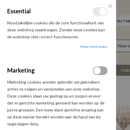
GRATIS VERZENDING
Essential
Door heel Nederland vanaf € 75,00
WELKOM
NIEUWS
INLOGGEN
NEEM CONTACT ME
Noodzakelijke cookies die de core functionaliteit van
Ga
deze webshop waarborgen. Zonder deze cookies kan
naar
de webshop niet correct functioneren.
de
producten
0
inhoud
Meer Informatie
Cart
Marketing
NIEUW
DAMESKLEDING
OND
Marketing cookies worden gebruikt om gebruikers
MAICAZZ BLAZER KARELLE OFFWHITE
acties te volgen en verzamelen van onze webshop.
Ga
Ga
Deze cookies slaan uw gedrag op en zorgen ervoor
naar
naar
dat er gerichte marketing gevoerd kan worden op de
het
het
juiste groepen. Een meer klant gerichte ervaring kan
einde
begin
op deze manier bereikt worden aan de hand van de
van
van
opgeslagen data.
de
de