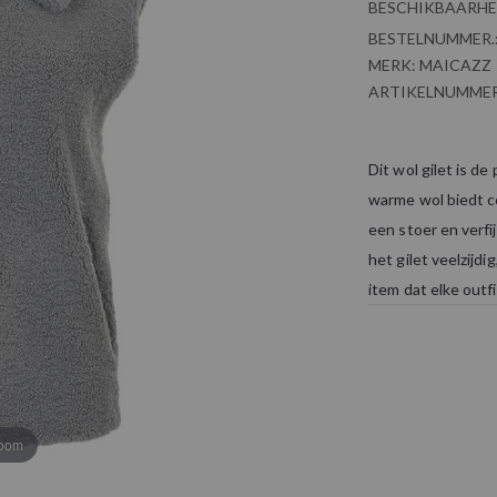
BESCHIKBAARHE
BESTELNUMMER.
MERK:
MAICAZZ
ARTIKELNUMMER
Dit wol gilet is de
warme wol biedt co
een stoer en verf
het gilet veelzijd
item dat elke outfi
zoom