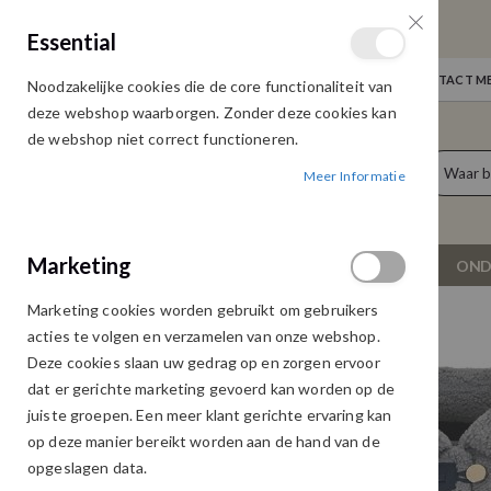
GRATIS VERZENDING
Essential
Door heel Nederland vanaf € 75,00
WELKOM
NIEUWS
INLOGGEN
NEEM CONTACT ME
Noodzakelijke cookies die de core functionaliteit van
Ga
deze webshop waarborgen. Zonder deze cookies kan
naar
de webshop niet correct functioneren.
de
producten
0
inhoud
Meer Informatie
Cart
Marketing
NIEUW
DAMESKLEDING
OND
Marketing cookies worden gebruikt om gebruikers
MAICAZZ PAX GILET GREY
acties te volgen en verzamelen van onze webshop.
Ga
Ga
Deze cookies slaan uw gedrag op en zorgen ervoor
naar
naar
dat er gerichte marketing gevoerd kan worden op de
het
het
juiste groepen. Een meer klant gerichte ervaring kan
einde
begin
op deze manier bereikt worden aan de hand van de
van
van
opgeslagen data.
de
de