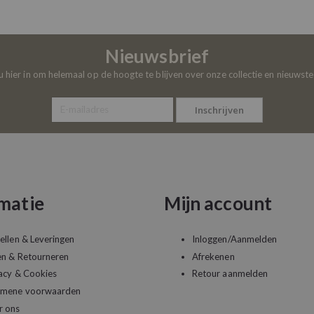
Nieuwsbrief
 u hier in om helemaal op de hoogte te blijven over onze collectie en nieuwst
Inschrijven
matie
Mijn account
ellen & Leveringen
Inloggen/Aanmelden
en & Retourneren
Afrekenen
acy & Cookies
Retour aanmelden
emene voorwaarden
r ons