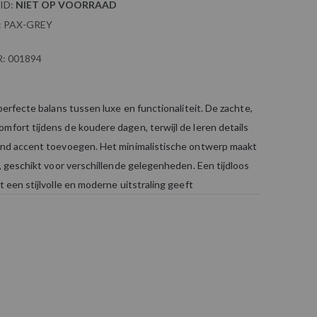
ID:
NIET OP VOORRAAD
:
PAX-GREY
:
001894
 perfecte balans tussen luxe en functionaliteit. De zachte,
mfort tijdens de koudere dagen, terwijl de leren details
ijnd accent toevoegen. Het minimalistische ontwerp maakt
ig, geschikt voor verschillende gelegenheden. Een tijdloos
t een stijlvolle en moderne uitstraling geeft