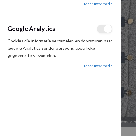
Meer Informatie
afbeeldingen-
afbeeldingen-
gallerij
gallerij
Google Analytics
Cookies die informatie verzamelen en doorsturen naar
Google Analytics zonder persoons specifieke
gegevens te verzamelen.
Meer Informatie
Hover to 