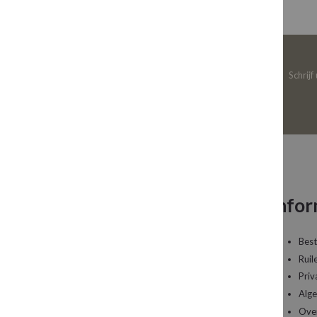
Schrijf
Neem contact op
Infor
Een vraag over uw bestelling of een artikel dat
Best
u wilt bestellen?
Ruil
Priv
Kledingboetiek Studio 22
Alg
De Galerij 12a
Ove