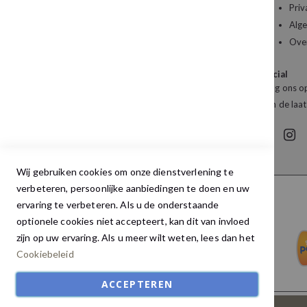
Priv
Kledingboetiek Studio 22
Alg
De Galerij 12a
Ove
4261 DG Wijk en Aalburg
Social
Mail:
info@studio22mode.nl
Volg ons op
Telefoon:
+31 (0) 416 693 487
van de laat
Wij gebruiken cookies om onze dienstverlening te
verbeteren, persoonlijke aanbiedingen te doen en uw
ervaring te verbeteren. Als u de onderstaande
optionele cookies niet accepteert, kan dit van invloed
zijn op uw ervaring. Als u meer wilt weten, lees dan het
Cookiebeleid
ACCEPTEREN