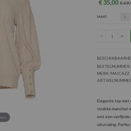
€ 35,00
€ 69,
L
MAAT
BESCHIKBAARHE
BESTELNUMMER.
MERK:
MAICAZZ
ARTIKELNUMMER
Elegante top met 
strakke manchet me
met een verfijnde r
zoom
uitstraling. Perfe