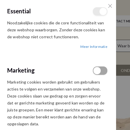
GRATIS VERZENDING
Essential
Door heel Nederland vanaf € 75,00
WELKOM
NIEUWS
INLOGGEN
NEEM CONTACT ME
Noodzakelijke cookies die de core functionaliteit van
Ga
deze webshop waarborgen. Zonder deze cookies kan
naar
de webshop niet correct functioneren.
de
producten
0
inhoud
Meer Informatie
Cart
Marketing
NIEUW
DAMESKLEDING
OND
Marketing cookies worden gebruikt om gebruikers
MAICAZZ PIECE TOP SAND
acties te volgen en verzamelen van onze webshop.
Ga
Ga
Deze cookies slaan uw gedrag op en zorgen ervoor
naar
naar
dat er gerichte marketing gevoerd kan worden op de
het
het
juiste groepen. Een meer klant gerichte ervaring kan
einde
begin
op deze manier bereikt worden aan de hand van de
van
van
opgeslagen data.
de
de