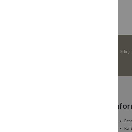
Schrijf
Neem contact op
Infor
Een vraag over uw bestelling of een artikel dat
Best
u wilt bestellen?
Ruil