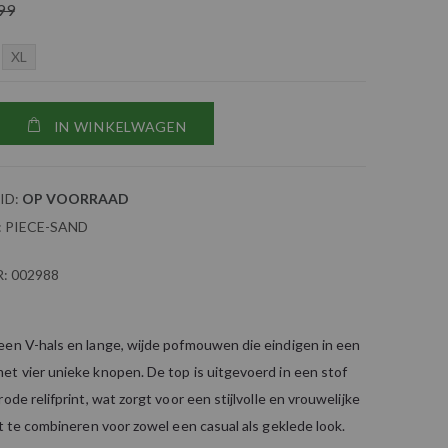
99
XL
IN WINKELWAGEN
ID:
OP VOORRAAD
:
PIECE-SAND
:
002988
een V-hals en lange, wijde pofmouwen die eindigen in een
t vier unieke knopen. De top is uitgevoerd in een stof
ode relifprint, wat zorgt voor een stijlvolle en vrouwelijke
ct te combineren voor zowel een casual als geklede look.