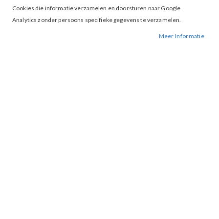
Cookies die informatie verzamelen en doorsturen naar Google
Analytics zonder persoons specifieke gegevens te verzamelen.
Meer Informatie
Tap to expand
Maicazz Roma top Off White
€ 29,99
XS
S
L
XL
XXL
XXXL
MAAT
IN WINKELWAGEN