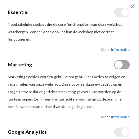
Essential
producten
0
Toggle
Cart
Noodzakelijke cookies die de core functionaliteit van deze webshop
Nav
waarborgen. Zonder deze cookies kan de webshop niet correct
functioneren.
MAICAZZ ROMA TOP OFF WHITE
Ga
Ga
Meer Informatie
naar
naar
het
het
Marketing
einde
begin
van
van
Marketing cookies worden gebruikt om gebruikers acties te volgen en
de
de
afbeeldingen-
afbeeldingen-
verzamelen van onze webshop. Deze cookies slaan uw gedrag op en
gallerij
gallerij
zorgen ervoor dat er gerichte marketing gevoerd kan worden op de
juiste groepen. Een meer klant gerichte ervaring kan op deze manier
bereikt worden aan de hand van de opgeslagen data.
Meer Informatie
Google Analytics