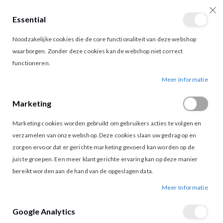
Essential
producten
0
Toggle
Cart
Noodzakelijke cookies die de core functionaliteit van deze webshop
Nav
waarborgen. Zonder deze cookies kan de webshop niet correct
functioneren.
MAICAZZ TOSINA BLOUSE OFF WHITE ORANGE
Ga
Ga
Meer Informatie
naar
naar
het
het
Marketing
einde
begin
van
van
Marketing cookies worden gebruikt om gebruikers acties te volgen en
de
de
afbeeldingen-
afbeeldingen-
verzamelen van onze webshop. Deze cookies slaan uw gedrag op en
gallerij
gallerij
zorgen ervoor dat er gerichte marketing gevoerd kan worden op de
juiste groepen. Een meer klant gerichte ervaring kan op deze manier
bereikt worden aan de hand van de opgeslagen data.
Meer Informatie
Google Analytics