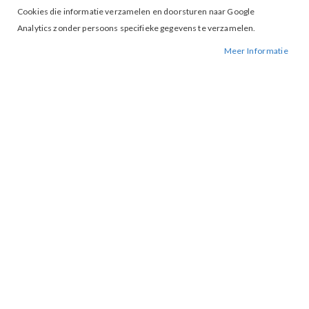
Cookies die informatie verzamelen en doorsturen naar Google
Analytics zonder persoons specifieke gegevens te verzamelen.
Meer Informatie
Tap to expand
Maicazz Tosina blouse Off White
Orange
BESCHIKBAARHEID:
NIET OP VOORRAAD
BESTELNUMMER.:
TOSINAB-WHITE ORANGE
MERK:
MAICAZZ
ARTIKELNUMMER:
003522
De Tina is een mouwloze blouse met een kraag en doorlopende
knoopsluiting. De geborduurde details zorgen voor een speels